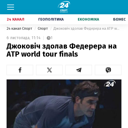
24 КАНАЛ
ГЕОПОЛІТИКА
ЕКОНОМІКА
БІЗНЕС
24 канал Спорт
Спорт
Джоковіч здолав Федерера на АTP world tour finals
6 листопада,
11:14
1
Джоковіч здолав Федерера на
АTP world tour finals