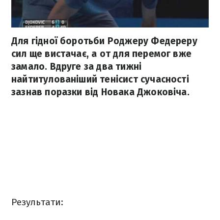
Для гідної боротьби Роджеру Федереру
сил ще вистачає, а от для перемог вже
замало. Вдруге за два тижні
найтитулованіший тенісист сучасності
зазнав поразки від Новака Джоковіча.
Результати: