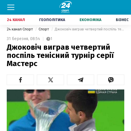
24 КАНАЛ
ГЕОПОЛІТИКА
ЕКОНОМІКА
БІЗНЕС
24 канал Спорт
Спорт
Джоковіч виграв четвертий поспіль тенісний турнір серії Мастерс
31 березня,
08:54
1
Джоковіч виграв четвертий
поспіль тенісний турнір серії
Мастерс