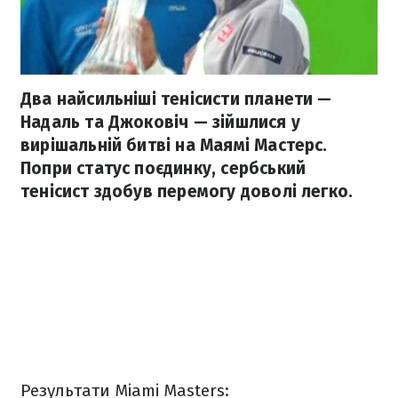
Два найсильніші тенісисти планети —
Надаль та Джоковіч — зійшлися у
вирішальній битві на Маямі Мастерс.
Попри статус поєдинку, сербський
тенісист здобув перемогу доволі легко.
Результати Miami Masters: