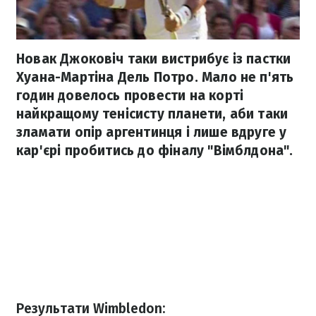
Новак Джоковіч таки вистрибує із пастки
Хуана-Мартіна Дель Потро. Мало не п'ять
годин довелось провести на корті
найкращому тенісисту планети, аби таки
зламати опір аргентинця і лише вдруге у
кар'єрі пробитись до фіналу "Вімблдона".
Результати Wimbledon: