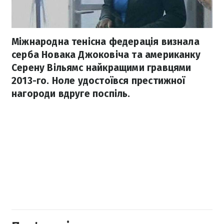
Міжнародна тенісна федерація визнала
серба Новака Джоковіча та американку
Серену Вільямс найкращими гравцями
2013-го. Ноле удостоївся престижної
нагороди вдруге поспіль.