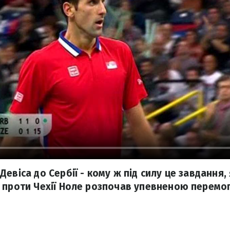
евіса до Сербії - кому ж під силу це завдання,
 проти Чехії Ноле розпочав упевненою перемо