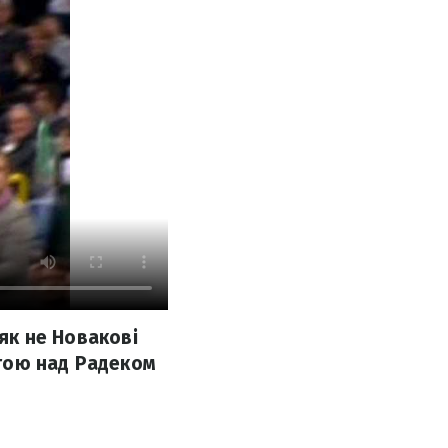
 як не Новакові
гою над Радеком