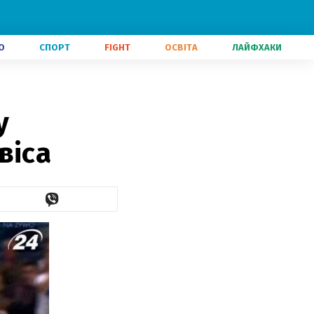
О
СПОРТ
FIGHT
ОСВІТА
ЛАЙФХАКИ
у
віса