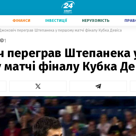
ФІНАНСИ
ІНВЕСТИЦІЇ
НЕРУХОМІСТЬ
ПРАВ
Джоковіч переграв Штепанека у першому матчі фіналу Кубка Девіса
1
ч переграв Штепанека 
матчі фіналу Кубка Де