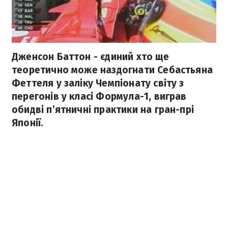
Дженсон Баттон - єдиний хто ще
теоретично може наздогнати Себастьяна
Феттеля у заліку Чемпіонату світу з
перегонів у класі Формула-1, виграв
обидві п’ятничні практики на гран-прі
Японії.