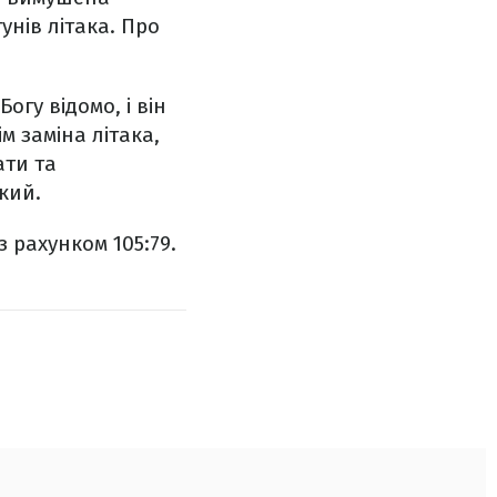
унів літака. Про
огу відомо, і він
м заміна літака,
ати та
кий.
 рахунком 105:79.