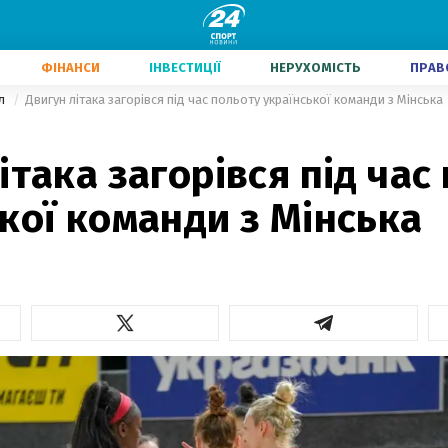
ФІНАНСИ
ІНВЕСТИЦІЇ
НЕРУХОМІСТЬ
ПРАВ
ол
Двигун літака загорівся під час польоту української команди з Мінська
ітака загорівся під час
кої команди з Мінська