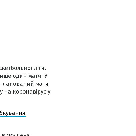
кетбольної ліги.
лише один матч. У
запланований матч
ту на коронавірус у
ебкування
ла вимушена