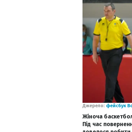
Джерело:
фейсбук В
Жіноча баскетбол
Під час поверненн
довелося робити 