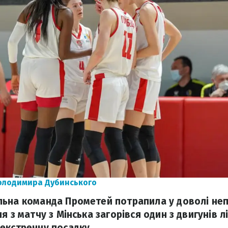
олодимира Дубинського
ьна команда Прометей потрапила у доволі неп
я з матчу з Мінська загорівся один з двигунів л
екстренну посадку.