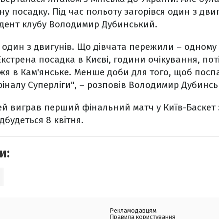
у посадку. Під час польоту загорівся один з двиг
идент клубу Володимир Дубинський.
я один з двигунів. Що дівчата пережили – одному Б
Екстрена посадка в Києві, години очікування, поті
жжя в Кам'янське. Менше доби для того, щоб посп
фіналу Суперліги", – розповів Володимир Дубинсь
й виграв перший фінальний матч у Київ-Баскет з
дбудеться 8 квітня.
и:
Рекламодавцям
Правила користування