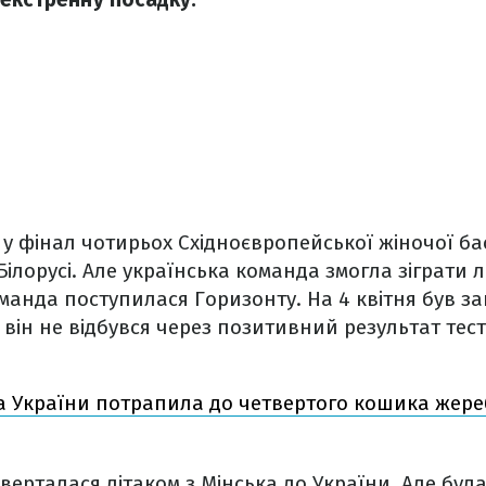
 фінал чотирьох Східноєвропейської жіночої бас
Білорусі. Але українська команда змогла зіграти 
манда поступилася Горизонту. На 4 квітня був 
е він не відбувся через позитивний результат тес
а України потрапила до четвертого кошика жер
верталася літаком з Мінська до України. Але бу