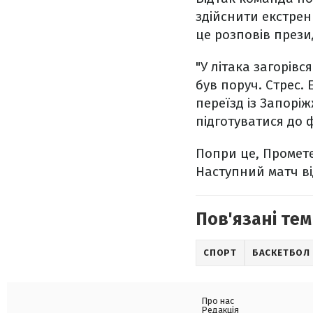
здійснити екстренн
це розповів през
"У літака загорівс
був поруч. Стрес. 
переїзд із Запорі
підготуватися до 
Попри це, Промете
Наступний матч ві
Пов'язані тем
СПОРТ
БАСКЕТБОЛ
Про нас
Редакція