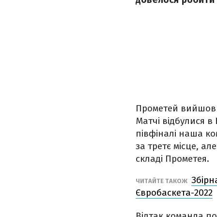
Прометей вийшов у
Матчі відбулися в 
півфіналі наша ко
за третє місце, ал
складі Прометея.
Збірн
ЧИТАЙТЕ ТАКОЖ
Євробаскета-2022
Відтак команда по