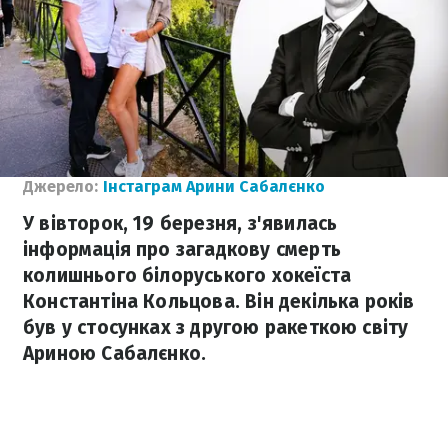
Джерело:
Інстаграм Арини Сабалєнко
У вівторок, 19 березня, з'явилась
інформація про загадкову смерть
колишнього білоруського хокеїста
Константіна Кольцова. Він декілька років
був у стосунках з другою ракеткою світу
Ариною Сабалєнко.