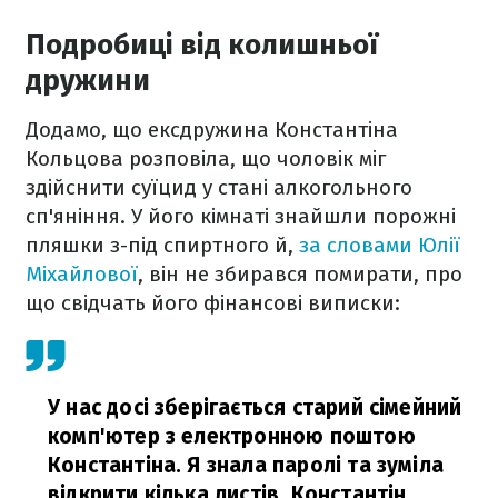
Подробиці від колишньої
дружини
Додамо, що ексдружина Константіна
Кольцова розповіла, що чоловік міг
здійснити суїцид у стані алкогольного
сп'яніння. У його кімнаті знайшли порожні
пляшки з-під спиртного й,
за словами Юлії
Міхайлової
, він не збирався помирати, про
що свідчать його фінансові виписки:
У нас досі зберігається старий сімейний
комп'ютер з електронною поштою
Константіна. Я знала паролі та зуміла
відкрити кілька листів. Константін