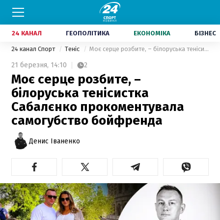
24 КАНАЛ
ГЕОПОЛІТИКА
ЕКОНОМІКА
БІЗНЕС
24 канал Спорт
Теніс
Моє серце розбите, – білоруська тенісистка Сабалєнко прокоментувала самогубство бойфренда
21 березня,
14:10
2
Моє серце розбите, –
білоруська тенісистка
Сабалєнко прокоментувала
самогубство бойфренда
Денис Іваненко