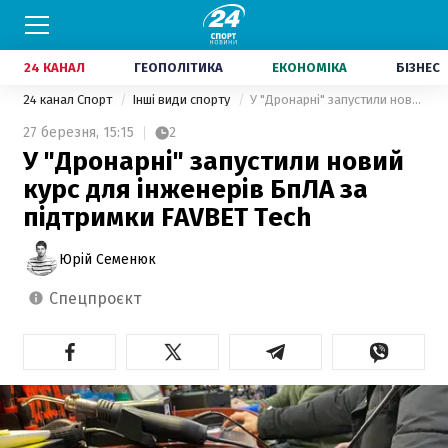
24 КАНАЛ
ГЕОПОЛІТИКА
ЕКОНОМІКА
БІЗНЕС
24 канал Спорт
Інші види спорту
У "Дронарні" запустили новий курс для інженерів БпЛА за підтримки FAVBET Tech
27 березня,
15:15
2
У "Дронарні" запустили новий
курс для інженерів БпЛА за
підтримки FAVBET Tech
Юрій Семенюк
спецпроєкт