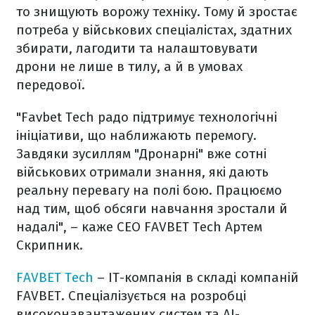
то знищують ворожу техніку. Тому й зростає
потреба у військових спеціалістах, здатних
збирати, лагодити та налаштовувати
дрони не лише в тилу, а й в умовах
передової.
"Favbet Tech радо підтримує технологічні
ініціативи, що наближають перемогу.
Завдяки зусиллям "Дронарні" вже сотні
військових отримали знання, які дають
реальну перевагу на полі бою. Працюємо
над тим, щоб обсяги навчання зростали й
надалі", – каже СЕО FAVBET Tech Артем
Скрипник.
FAVBET Tech
– ІТ-компанія в складі компаній
FAVBET. Спеціалізується на розробці
високонавантажених систем та AI-