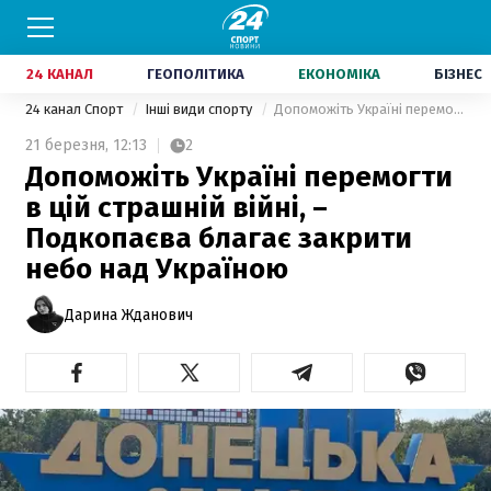
24 КАНАЛ
ГЕОПОЛІТИКА
ЕКОНОМІКА
БІЗНЕС
24 канал Спорт
Інші види спорту
Допоможіть Україні перемогти в цій страшній війні, – Подкопаєва благає закрити небо над Україною
21 березня,
12:13
2
Допоможіть Україні перемогти
в цій страшній війні, –
Подкопаєва благає закрити
небо над Україною
Дарина Жданович