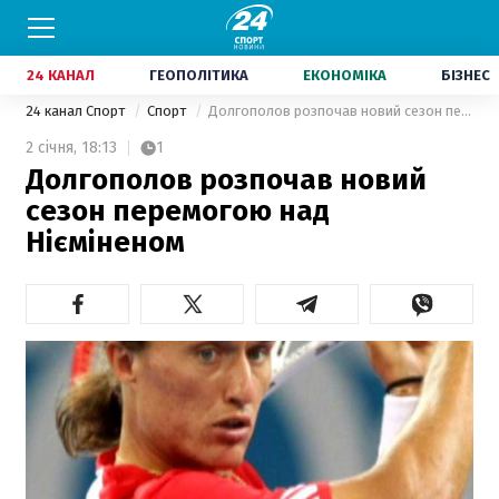
24 КАНАЛ
ГЕОПОЛІТИКА
ЕКОНОМІКА
БІЗНЕС
24 канал Спорт
Спорт
Долгополов розпочав новий сезон перемогою над Нієміненом
2 січня,
18:13
1
Долгополов розпочав новий
сезон перемогою над
Нієміненом