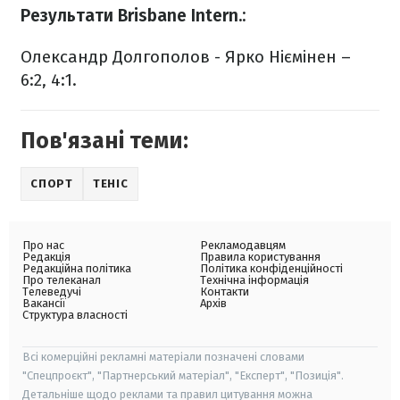
Результати Brisbane Іntern.:
Олександр Долгополов - Ярко Ніємінен –
6:2, 4:1.
Пов'язані теми:
СПОРТ
ТЕНІС
Про нас
Рекламодавцям
Редакція
Правила користування
Редакційна політика
Політика конфіденційності
Про телеканал
Технічна інформація
Телеведучі
Контакти
Вакансії
Архів
Структура власності
Всі комерційні рекламні матеріали позначені словами
"Спецпроєкт", "Партнерський матеріал", "Експерт", "Позиція".
Детальніше щодо реклами та правил цитування можна