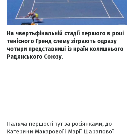
На чвертьфінальній стадії першого в році
тенісного Гренд слему зіграють одразу
чотири представниці із країн колишнього
Радянського Союзу.
Пальма першості тут за росіянками, до
Катерини Макарової і Марії Шарапової