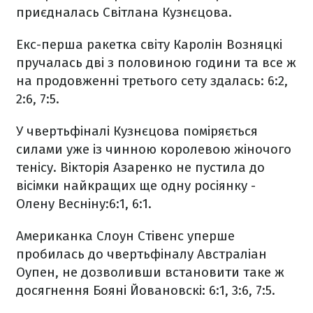
приєдналась Світлана Кузнєцова.
Екс-перша ракетка світу Каролін Возняцкі
пручалась дві з половиною години та все ж
на продовженні третього сету здалась: 6:2,
2:6, 7:5.
У чвертьфіналі Кузнєцова поміряється
силами уже із чинною королевою жіночого
тенісу. Вікторія Азаренко не пустила до
вісімки найкращих ще одну росіянку -
Олену Весніну:6:1, 6:1.
Американка Слоун Стівенс уперше
пробилась до чвертьфіналу Австраліан
Оупен, не дозволивши встановити таке ж
досягнення Бояні Йовановскі: 6:1, 3:6, 7:5.