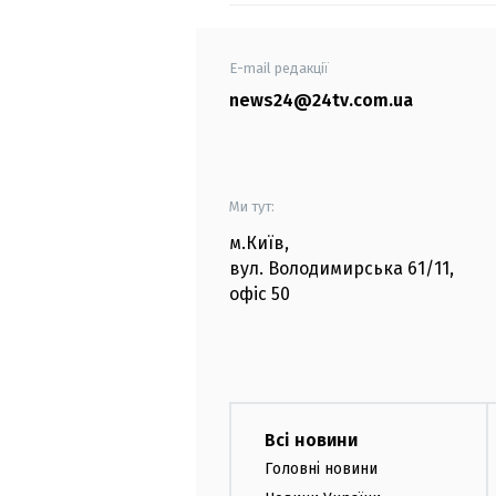
E-mail редакції
news24@24tv.com.ua
Ми тут:
м.Київ
,
вул. Володимирська
61/11,
офіс
50
Всі новини
Головні новини