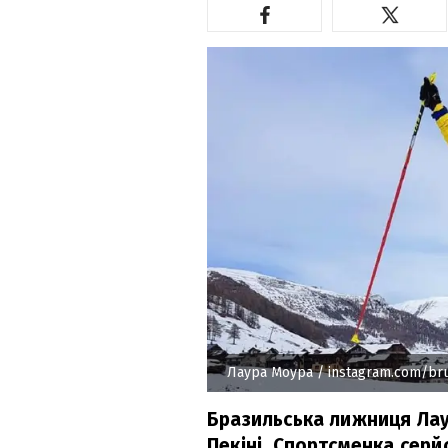
Лаура Моура
/ instagram.com/br
Бразильська лижниця Лау
Пекіні. Спортсменка серй