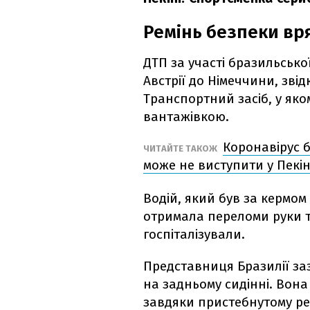
Ремінь безпеки вр
ДТП за участі бразильсько
Австрії до Німеччини, звід
Транспортний засіб, у яко
вантажівкою.
Коронавірус б
ЧИТАЙТЕ ТАКОЖ
може не виступити у Пекін
Водій, який був за кермом
отримала переломи руки т
госпіталізували.
Представниця Бразилії заз
на задньому сидінні. Вон
завдяки пристебнутому р