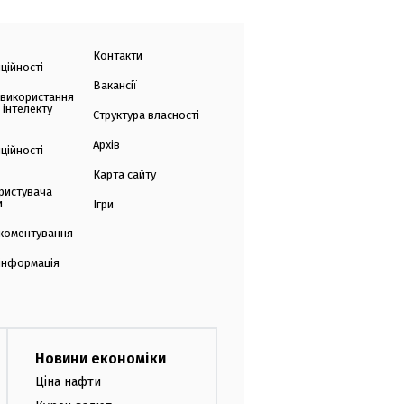
Контакти
ційності
Вакансії
 використання
 інтелекту
Структура власності
Архів
ційності
Карта сайту
ристувача
и
Ігри
коментування
 інформація
Новини економіки
Ціна нафти