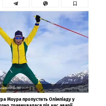
unamouraxcbt
ра Моура пропустить Олімпіаду у
озно травмувалася під час аварії.