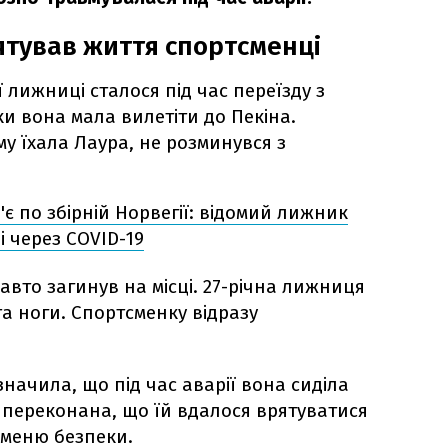
ятував життя спортсменці
ї лижниці сталося під час переїзду з
ки вона мала вилетіти до Пекіна.
му їхала Лаура, не розминувся з
'є по збірній Норвегії: відомий лижник
і через COVID-19
 авто загинув на місці. 27-річна лижниця
а ноги. Спортсменку відразу
начила, що під час аварії вона сиділа
а переконана, що їй вдалося врятуватися
еменю безпеки.