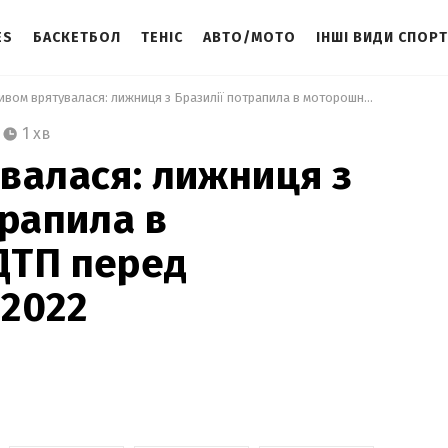
ES
БАСКЕТБОЛ
ТЕНІС
АВТО/МОТО
ІНШІ ВИДИ СПОР
 Дивом врятувалася: лижниця з Бразилії потрапила в моторошну ДТП перед Олімпіадою-2022 
1 хв
валася: лижниця з
трапила в
ДТП перед
2022