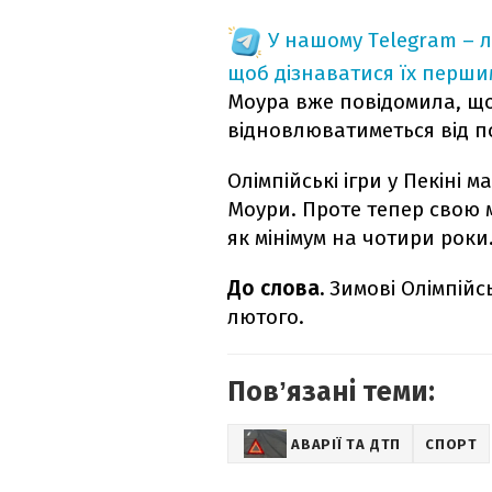
У нашому Telegram – 
щоб дізнаватися їх перш
Моура вже повідомила, що 
відновлюватиметься від п
Олімпійські ігри у Пекіні 
Моури. Проте тепер свою 
як мінімум на чотири роки
До слова.
Зимові Олімпійськ
лютого.
Повʼязані теми:
АВАРІЇ ТА ДТП
СПОРТ