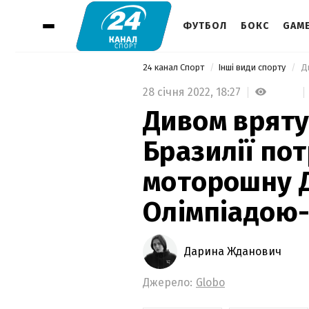
ФУТБОЛ
БОКС
GAM
24 канал Спорт
Інші види спорту
28 січня 2022,
18:27
Дивом вряту
Бразилії по
моторошну 
Олімпіадою-
Дарина Жданович
Джерело:
Globo