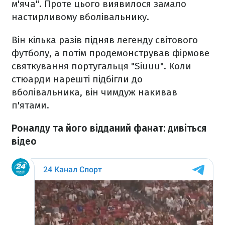
м'яча". Проте цього виявилося замало
настирливому вболівальнику.
Він кілька разів підняв легенду світового
футболу, а потім продемонстрував фірмове
святкування португальця "Siuuu". Коли
стюарди нарешті підбігли до
вболівальника, він чимдуж накивав
п'ятами.
Роналду та його відданий фанат: дивіться
відео