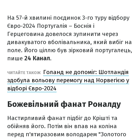
На 57-й хвилині поєдинок 3-го туру відбору
Євро-2024 Португалія – Боснія і
Герцеговина довелося зупинити через
дивакуватого вболівальника, який вибіг на
поле. Його ціллю був зірковий португалець,
пише
24 Канал
.
Голанд не допоміг: Шотландія
ЧИТАЙТЕ ТАКОЖ
здобула вольову перемогу над Норвегією у
відборі Євро-2024
Божевільний фанат Роналду
Настирливий фанат підбіг до Крішті та
обійняв його. Потім він впав на коліна
перед п'ятиразовим володарем "Золотого