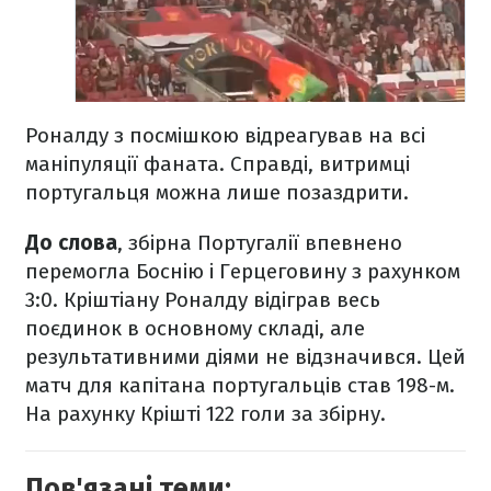
Роналду з посмішкою відреагував на всі
маніпуляції фаната. Справді, витримці
португальця можна лише позаздрити.
До слова
, збірна Португалії впевнено
перемогла Боснію і Герцеговину з рахунком
3:0. Кріштіану Роналду відіграв весь
поєдинок в основному складі, але
результативними діями не відзначився. Цей
матч для капітана португальців став 198-м.
На рахунку Крішті 122 голи за збірну.
Пов'язані теми: