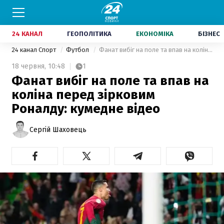
24 КАНАЛ
ГЕОПОЛІТИКА
ЕКОНОМІКА
БІЗНЕС
24 канал Спорт
Футбол
Фанат вибіг на поле та впав на коліна перед зірковим Роналду: кумедне відео
18 червня,
10:48
1
Фанат вибіг на поле та впав на
коліна перед зірковим
Роналду: кумедне відео
Сергій Шаховець