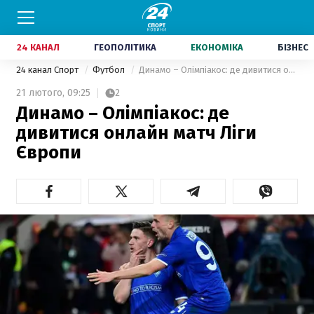
24 КАНАЛ
ГЕОПОЛІТИКА
ЕКОНОМІКА
БІЗНЕС
24 канал Спорт
Футбол
Динамо – Олімпіакос: де дивитися онлайн матч Ліги Європи
21 лютого,
09:25
2
Динамо – Олімпіакос: де
дивитися онлайн матч Ліги
Європи