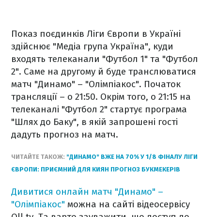
Показ поєдинків Ліги Європи в Україні
здійснює "Медіа група Україна", куди
входять телеканали "Футбол 1" та "Футбол
2". Саме на другому й буде транслюватися
матч "Динамо" – "Олімпіакос". Початок
трансляції – о 21:50. Окрім того, о 21:15 на
телеканалі "Футбол 2" стартує програма
"Шлях до Баку", в якій запрошені гості
дадуть прогноз на матч.
ЧИТАЙТЕ ТАКОЖ:
"ДИНАМО" ВЖЕ НА 70% У 1/8 ФІНАЛУ ЛІГИ
ЄВРОПИ: ПРИЄМНИЙ ДЛЯ КИЯН ПРОГНОЗ БУКМЕКЕРІВ
Дивитися онлайн матч "Динамо" –
"Олімпіакос"
можна на сайті відеосервісу
Oll.tv. Та варто зауважити, що доступ до