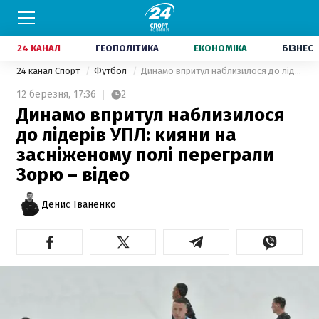
24 КАНАЛ
ГЕОПОЛІТИКА
ЕКОНОМІКА
БІЗНЕС
24 канал Спорт
Футбол
Динамо впритул наблизилося до лідерів УПЛ: кияни на засніженому полі переграли Зорю – відео
12 березня,
17:36
2
Динамо впритул наблизилося
до лідерів УПЛ: кияни на
засніженому полі переграли
Зорю – відео
Денис Іваненко