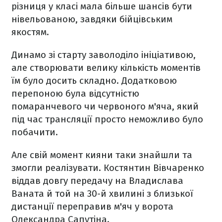
різниця у класі мала більше шансів бути
нівельованою, завдяки бійцівським
якостям.
Динамо зі старту заволоділо ініціативою,
але створювати велику кількість моментів
їм було досить складно. Додатковою
перепоною була відсутністю
помаранчевого чи червоного м'яча, який
під час трансляції просто неможливо було
побачити.
Але свій момент кияни таки знайшли та
змогли реалізувати. Костянтин Вівчаренко
віддав довгу передачу на Владислава
Ваната й той на 30-й хвилині з близької
дистанції переправив м'яч у ворота
Олександра Сапутіна.