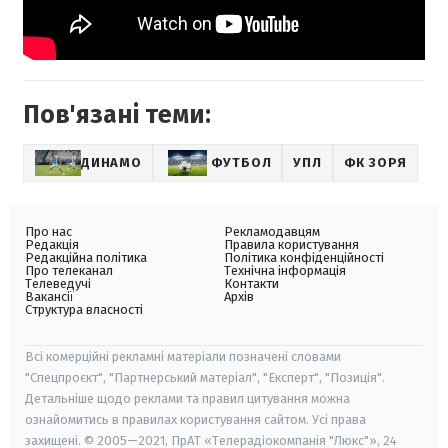
Пов'язані теми:
ДИНАМО
ФУТБОЛ
УПЛ
ФК ЗОРЯ
Про нас
Рекламодавцям
Редакція
Правила користування
Редакційна політика
Політика конфіденційності
Про телеканал
Технічна інформація
Телеведучі
Контакти
Вакансії
Архів
Структура власності
Всі комерційні рекламні матеріали позначені словами
"Спецпроєкт", "Партнерський матеріал", "Експерт", "Позиція".
Детальніше щодо реклами та правил цитування можна
ознайомитись в правилах користування сайтом. Усі права
захищені. © 2005—2021, ПрАТ «Телерадіокомпанія "Люкс"», 24