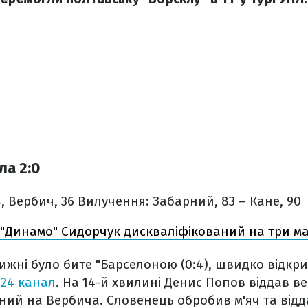
ла 2:0
4, Вербич, 36
Вилучення: Забарний, 83 – Кане, 90
 "Динамо" Сидорчук дискваліфікований на три ма
ижні було бите "Барселоною (0:4), швидко відкрил
е
24 канал
.
На 14-й хвилині Денис Попов віддав в
ний на Вербича. Словенець обробив м'яч та відд