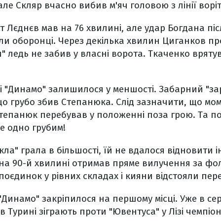
 але Скляр вчасно вибив м'яч головою з лінії воріт
т Лєднєв мав на 76 хвилині, але удар Богдана піс
и оборонці. Через декілька хвилин Циганков про
" ледь не забив у власні ворота. Ткаченко вряту
чі "Динамо" залишилося у меншості. Забарний "з
що грубо збив Степанюка. Слід зазначити, що мо
Степанюк перебував у положенні поза грою. Та 
е одно грубим!
кла" грала в більшості, їй не вдалося відновити і
 на 90-й хвилині отримав пряме вилучення за фо
оєдинок у рівних складах і кияни відстояли пере
"Динамо" закріпилося на першому місці. Уже в сер
 Турині зіграють проти "Ювентуса" у Лізі чемпіон