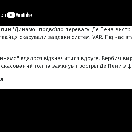
илин "Динамо" подвоїло перевагу. Де Пена вистр
угвайця скасували завдяки системі VAR. Під час а
Динамо" вдалося відзначитися вдруге. Вербич ви
а скасований гол та замкнув простріл Де Пени з ф
ча