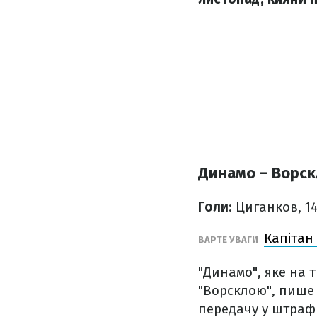
Динамо – Ворск
Голи
: Циганков, 1
Капітан
ВАРТЕ УВАГИ
"Динамо", яке на т
"Ворсклою", пиш
передачу у штраф