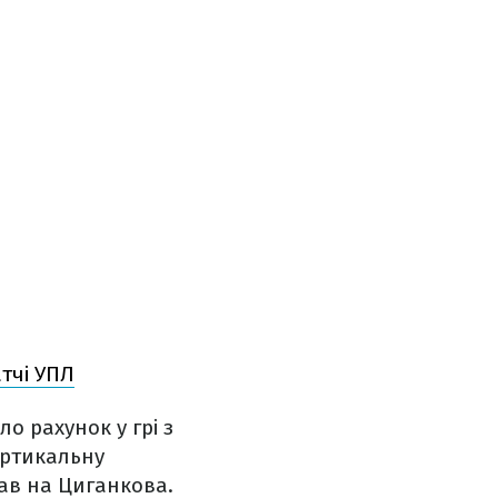
тчі УПЛ
о рахунок у грі з
ертикальну
ав на Циганкова.