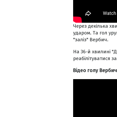
Через декілька хв
ударом. Та гол ур
"заліз" Вербич.
На 36-й хвилині "
реабілітуватися з
Відео голу Верби