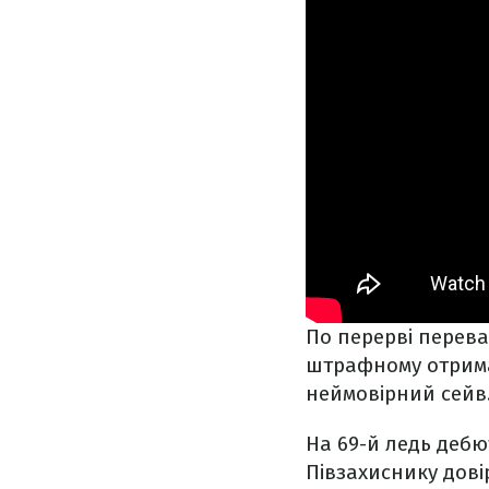
По перерві перева
штрафному отримав
неймовірний сейв
На 69-й ледь дебю
Півзахиснику дові