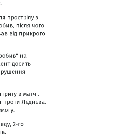
.
ля прострілу з
бив, після чого
вав від прикрого
аробив" на
мент досить
порушення
нтригу в матчі.
л проти Лєднєва.
могу.
еду, 2-го
ів.