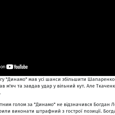
гу "Динамо" мав усі шанси збільшити Шапаренко.
 м'яч та завдав удар у вільний кут. Але Ткаченк
.
тним голом за "Динамо" не відзначився Богдан Л
рили виконати штрафний з гострої позиції. Богд