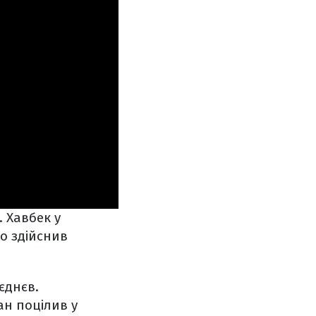
 Хавбек у
о здійснив
єднєв.
ан поцілив у