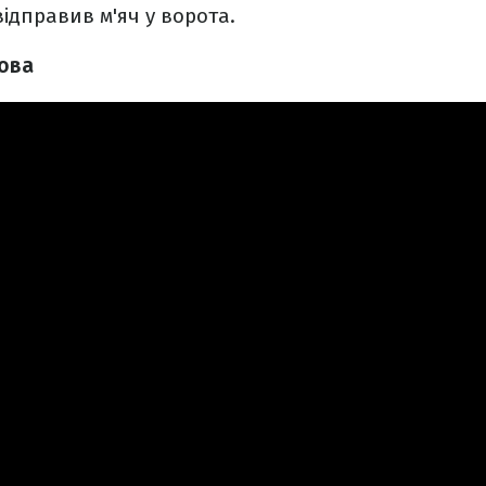
відправив м'яч у ворота.
кова