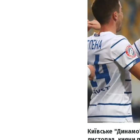
Київське "Динамо"
листопад, кияни п