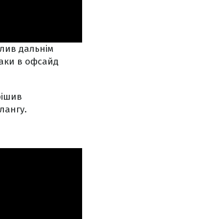
ілив дальнім
таки в офсайд
рішив
лангу.