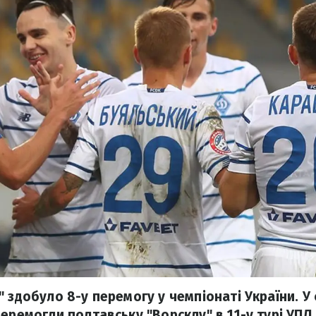
 здобуло 8-у перемогу у чемпіонаті України. У 
еремогли полтавську "Ворсклу" в 11-у турі УПЛ.