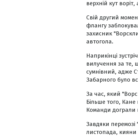
верхній кут воріт,
Свій другий момен
флангу заблокувал
захисник "Ворскли
автогола.
Наприкінці зустрі
вилучення за те, 
сумнівний, адже 
Забарного було вс
За час, який "Ворс
Більше того, Кане
Команди дограли п
Завдяки перемозі 
листопада, кияни в