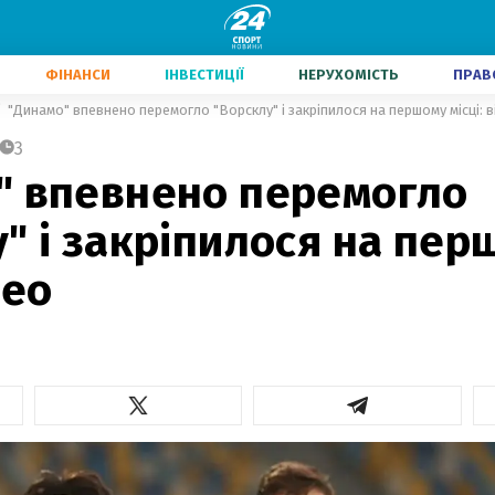
ФІНАНСИ
ІНВЕСТИЦІЇ
НЕРУХОМІСТЬ
ПРАВ
"Динамо" впевнено перемогло "Ворсклу" і закріпилося на першому місці: 
3
" впевнено перемогло
" і закріпилося на пер
део