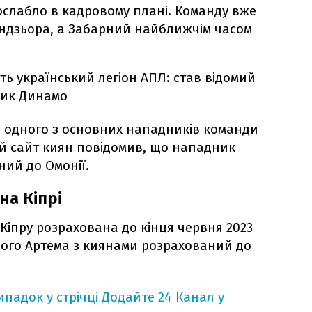
 ослабло в кадровому плані. Команду вже
ндзьора, а Забарний найближчім часом
ь український легіон АПЛ: став відомий
ник Динамо
 одного з основних нападників команди
ий сайт киян повідомив, що нападник
ний до Омонії.
на Кіпрі
 Кіпру розрахована до кінця червня 2023
чного Артема з киянами розрахований до
падок у стрічці
Додайте 24 Канал у