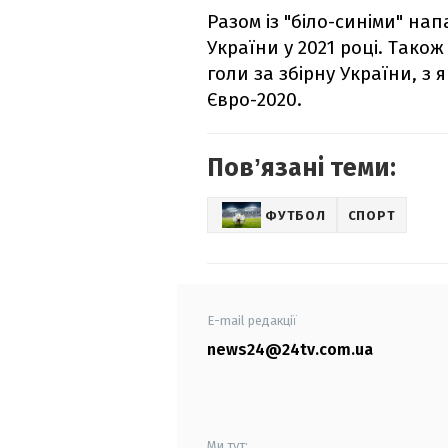
Разом із "біло-синіми" на
України у 2021 році. Також
голи за збірну України, з
Євро-2020.
Повʼязані теми:
ФУТБОЛ
СПОРТ
E-mail редакції
news24@24tv.com.ua
Ми тут: