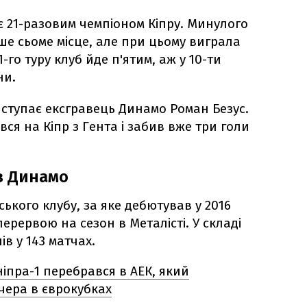
ї є 21-разовим чемпіоном Кіпру. Минулого
ше сьоме місце, але при цьому виграла
1-го туру клуб йде п'ятим, аж у 10-ти
ни.
иступає ексгравець Динамо Роман Безус.
вся на Кіпр з Гента і забив вже три голи
в Динамо
ського клубу, за яке дебютував у 2016
перервою на сезон в Металісті. У складі
в у 143 матчах.
іпра-1 перебрався в АЕК, який
чера в єврокубках