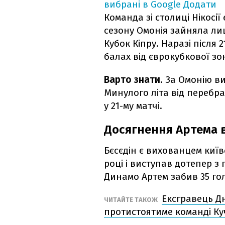
вибрані в Google
Додати
Команда зі столиці Нікосі
сезону Омонія зайняла ли
Кубок Кіпру. Наразі після 2
балах від єврокубкової зо
Варто знати
. За Омонію в
Минулого літа від перебра
у 21-му матчі.
Досягнення Артема 
Бєсєдін є вихованцем київ
році і виступав дотепер з 
Динамо Артем забив 35 голі
Ексгравець Дн
ЧИТАЙТЕ ТАКОЖ
протистоятиме команді Ку