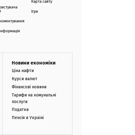
Карта сайту
ристувача
и
Ігри
коментування
 інформація
Новини економіки
Ціна нафти
Курси валют
Фінансові новини
Тарифи на комунальні
послуги
Податки
и
Пенсія в Україні