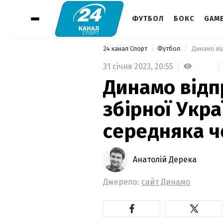
ФУТБОЛ
БОКС
GAM
24 канал Спорт
Футбол
31 січня 2023,
20:55
Динамо відп
збірної Укра
середняка ч
Анатолій Дерека
Джерело:
сайт Динамо