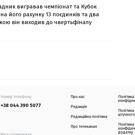
падник вигравав чемпіонат та Кубок
 на його рахунку 13 поєдинків та два
 якою він виходив до чвертьфіналу
Номер телефону:
Про нас
Політика
конфіден
+38 044 390 5077
Редакція
Політика
штучного
Редакційна політика
Політика
Про телеканал
конфіден
додатку
Ми в соцмережах: