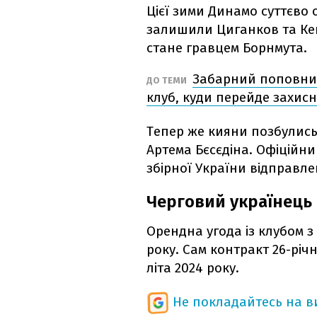
Цієї зими Динамо суттєво
залишили Циганков та Ке
стане гравцем Борнмута.
Забарний поповнит
ДО ТЕМИ
клуб, куди перейде захис
Тепер же кияни позбулись
Артема Бєсєдіна. Офіційн
збірної України відправле
Черговий українець 
Орендна угода із клубом з
року. Сам контракт 26-рі
літа 2024 року.
Не покладайтесь на ви