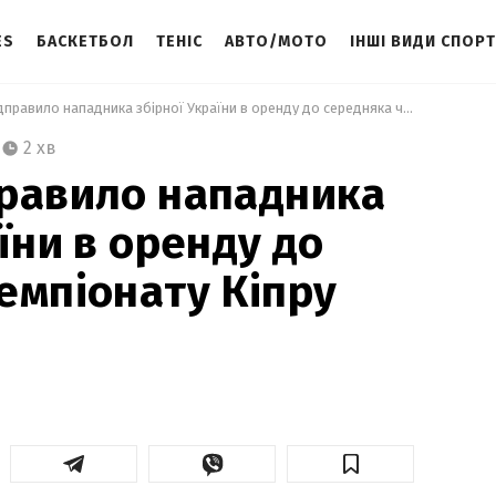
ES
БАСКЕТБОЛ
ТЕНІС
АВТО/МОТО
ІНШІ ВИДИ СПОР
 Динамо відправило нападника збірної України в оренду до середняка чемпіонату Кіпру 
2 хв
равило нападника
їни в оренду до
емпіонату Кіпру