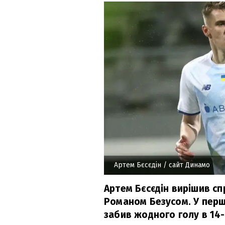
Артем Бєсєдін
/ сайт Динамо
Артем Бєсєдін вирішив сп
Романом Безусом. У перш
забив жодного голу в 14-