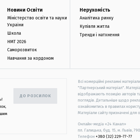
Новини Освіти
Нерухомість
Міністерство освіти та науки
Аналітика ринку
України
Купівля житла
Школа
Тренди і натхнення
НМТ 2026
Саморозвиток
Навчання за кордоном
Всі комерційні рекламні матеріал
"Партнерський матеріал". Матеріа
відображають позицію авторів та 
ДО РОЗСИЛОК
ь!
поглядів. Детальніше щодо рекл
лок,
ознайомитись в правилах користу
Матеріали сайту призначені для 
ашим
Онлайн-медіа «24 Канал»
пл. Галицька, буд. 15, м. Львів, 79
Телефон
+380 (32) 229-77-77