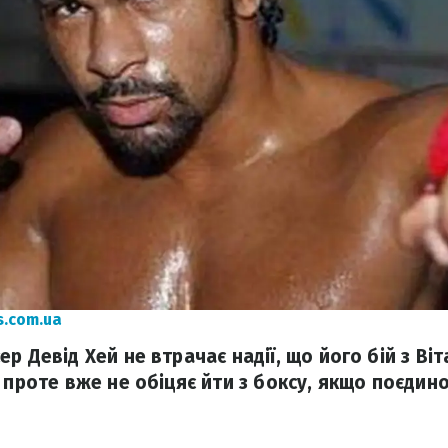
s.com.ua
р Девід Хей не втрачає надії, що його бій з Ві
 проте вже не обіцяє йти з боксу, якщо поєдино