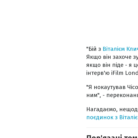
"Бій з
Віталієм Кл
Якщо він захоче зу
якщо він піде - я 
інтерв'ю iFilm Lon
"Я нокаутував Чісо
ним", - переконан
Нагадаємо, нещода
поєдинок з Віталі