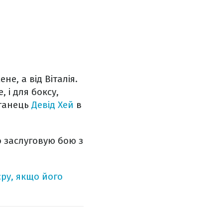
не, а від Віталія.
, і для боксу,
итанець
Девід Хей
в
о заслуговую бою з
єру, якщо його