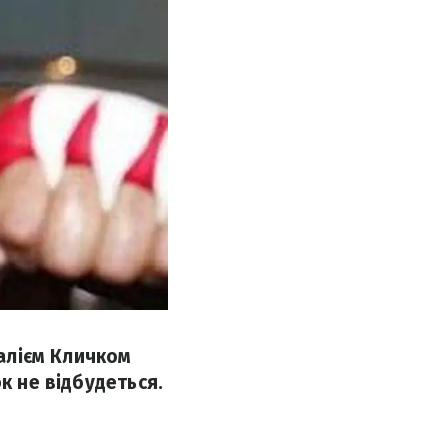
талієм Кличком
к не відбудеться.