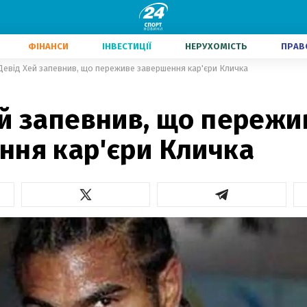
ФІНАНСИ
ІНВЕСТИЦІЇ
НЕРУХОМІСТЬ
ПРАВ
Девід Хей запевнив, що переживе завершення кар'єри Кличка
ей запевнив, що пережи
ння кар'єри Кличка