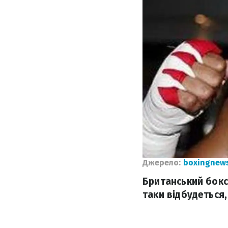
Джерело:
boxingnew
Британський боксе
таки відбудеться,