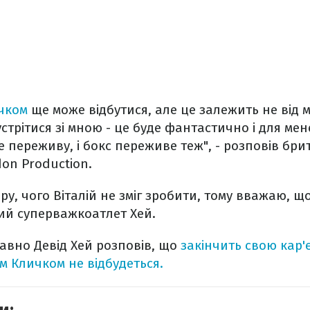
ичком
ще може відбутися, але це залежить не від ме
стрітися зі мною - це буде фантастично і для мене
це переживу, і бокс переживе теж", - розповів бр
don Production.
ру, чого Віталій не зміг зробити, тому вважаю, щ
ий суперважкоатлет Хей.
вно Девід Хей розповів, що
закінчить свою кар'
єм Кличком не відбудеться.