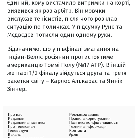
Єдиний, кому вистачило витримки на корті,
виявився як раз арбітр. Він мовчки
вислухав тенісистів, після чого розклав
ситуацію по поличках. У підсумку Руне та
Мєдвєдєв потисли один одному руки.
Відзначимо, що у півфіналі змагання на
Індіан-Веллс росіянин протистоятиме
американцю Томмі Полу (№17 АТР). В іншій
же парі 1/2 фіналу зійдуться друга та третя
ракетки світу – Карлос Алькарас та Яннік
Зіннер.
Про нас
Рекламодавцям
Редакція
Правила користування
Редакційна політика
Політика конфіденційності
Про телеканал
Технічна інформація
Телеведучі
Контакти
Вакансії
Архів