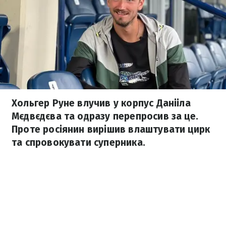
Хольгер Руне влучив у корпус Данііла
Мєдвєдєва та одразу перепросив за це.
Проте росіянин вирішив влаштувати цирк
та спровокувати суперника.