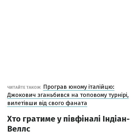
Програв юному італійцю:
ЧИТАЙТЕ ТАКОЖ
Джокович зганьбився на топовому турнірі,
вилетівши від свого фаната
Хто гратиме у півфіналі Індіан-
Веллс