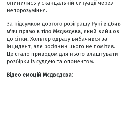
опинились у скандальній ситуації через
непорозуміння.
За підсумком довгого розіграшу Руні відбив
м'яч прямо в тіло Мєдвєдєва, який вийшов
до сітки. Хольгер одразу вибачився за
інцидент, але росіянин цього не помітив.
Це стало приводом для нього влаштувати
розбірки із суддею та опонентом.
Відео емоцій Мєдвєдєва: