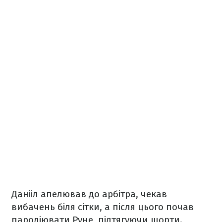
Данііл апелював до арбітра, чекав
вибачень біля сітки, а після цього почав
пародіювати Руне, підтягуючи шорти.