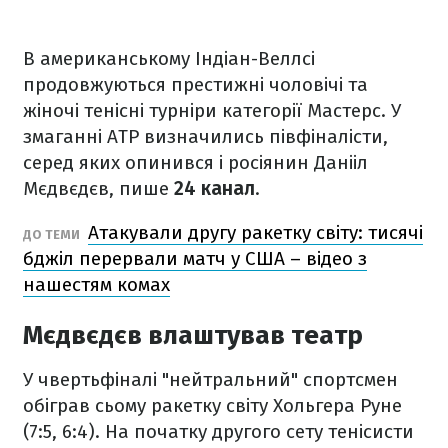
В американському Індіан-Веллсі
продовжуються престижні чоловічі та
жіночі тенісні турніри категорії Мастерс. У
змаганні ATP визначились півфіналісти,
серед яких опинився і росіянин Данііл
Мєдвєдєв, пише
24 канал
.
Атакували другу ракетку світу: тисячі
ДО ТЕМИ
бджіл перервали матч у США – відео з
нашестям комах
Мєдвєдєв влаштував театр
У чвертьфіналі "нейтральний" спортсмен
обіграв сьому ракетку світу Хольгера Руне
(7:5, 6:4). На початку другого сету тенісисти