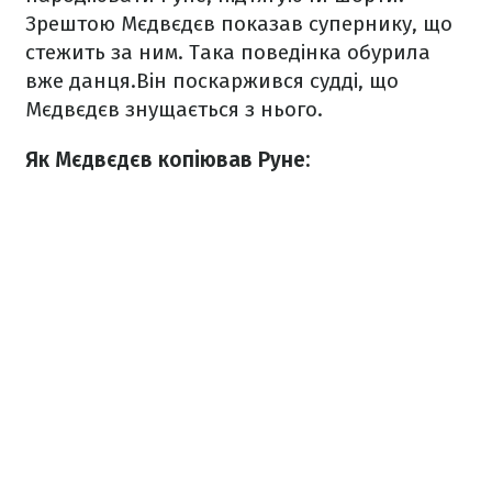
Зрештою Мєдвєдєв показав супернику, що
стежить за ним. Така поведінка обурила
вже данця.Він поскаржився судді, що
Мєдвєдєв знущається з нього.
Як Мєдвєдєв копіював Руне: