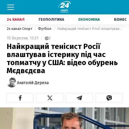
24 КАНАЛ
ГЕОПОЛІТИКА
ЕКОНОМІКА
БІЗНЕС
24 канал Спорт
Футбол
Найкращий тенісист Росії влаштував істерику під час топматчу у США: відео обурень Мєдвєдєва
15 березня,
13:21
2
Найкращий тенісист Росії
влаштував істерику під час
топматчу у США: відео обурень
Мєдвєдєва
Анатолій Дерека