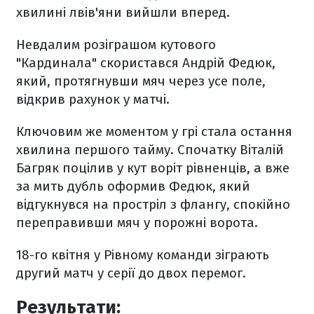
хвилині лвів'яни вийшли вперед.
Невдалим розіграшом кутового
"Кардинала" скористався Андрій Федюк,
який, протягнувши мяч через усе поле,
відкрив рахунок у матчі.
Ключовим же моментом у грі стала остання
хвилина першого тайму. Спочатку Віталій
Багряк поцілив у кут воріт рівненців, а вже
за мить дубль оформив Федюк, який
відгукнувся на простріл з флангу, спокійно
переправивши мяч у порожні ворота.
18-го квітня у Рівному команди зіграють
другий матч у серії до двох перемог.
Результати: