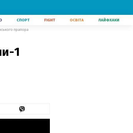
О
СПОРТ
FIGHT
ОСВІТА
ЛАЙФХАКИ
нського прапора
ли-1