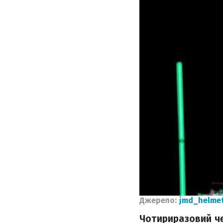
Джерело:
jmd_helme
Чотириразовий че