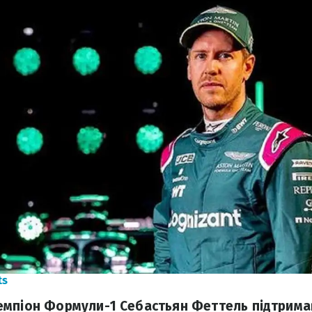
ts
мпіон Формули-1 Себастьян Феттель підтримав