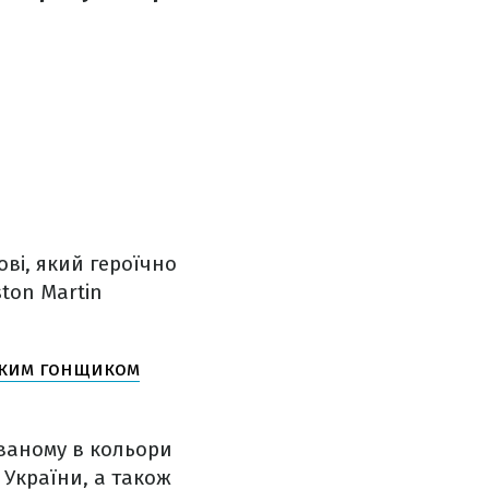
ві, який героїчно
ston Martin
ьким гонщиком
ваному в кольори
 України, а також