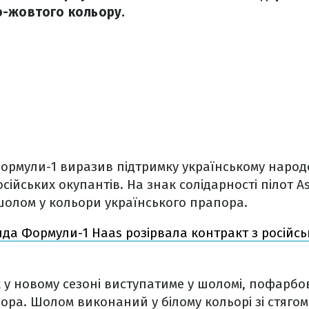
о-жовтого кольору.
рмули-1 виразив підтримку українському народо
сійських окупантів. На знак солідарності пілот A
шолом у кольори українського прапора.
да Формули-1 Haas розірвала контракт з російс
 у новому сезоні виступатиме у шоломі, пофарбо
ора. Шолом виконаний у білому кольорі зі стягом