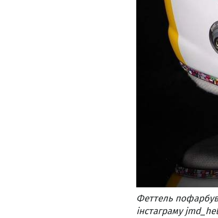
Феттель пофарбува
інстаграму jmd_he