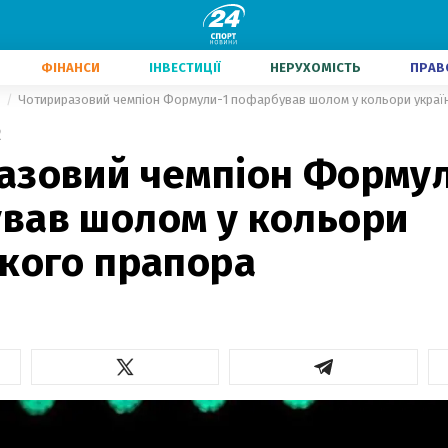
ФІНАНСИ
ІНВЕСТИЦІЇ
НЕРУХОМІСТЬ
ПРАВ
и
Чотириразовий чемпіон Формули-1 пофарбував шолом у кольори украї
2
азовий чемпіон Форму
вав шолом у кольори
ького прапора