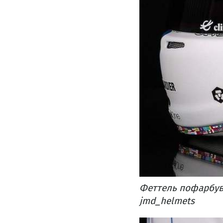
Феттель пофарбува
jmd_helmets