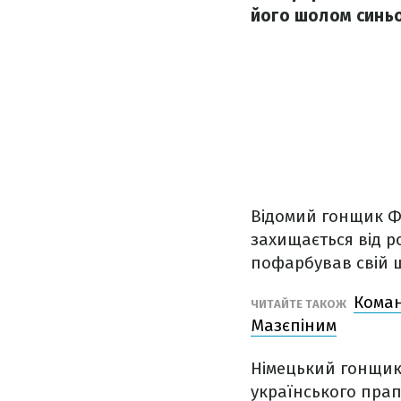
його шолом синь
Відомий гонщик Фо
захищається від ро
пофарбував свій 
Коман
ЧИТАЙТЕ ТАКОЖ
Мазєпіним
Німецький гонщик
українського прап