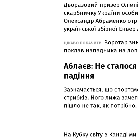
Дворазовий призер Олімпі
скарбничку України особис
Олександр Абраменко отри
української збірної Енвер
Воротар зни
ЦІКАВО ПОБАЧИТИ
поклав нападника на лопа
Аблаєв: Не сталос
падіння
Зазначається, що спортсм
стрибків. Його лижа зачеп
пішло не так, як потрібно.
На Кубку світу в Канаді м