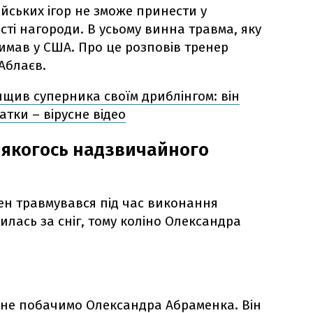
йських ігор не зможе принести у
ті нагороди. В усьому винна травма, яку
мав у США. Про це розповів тренер
 Аблаєв.
щив суперника своїм дриблінгом: він
тки – вірусне відео
я якогось надзвичайного
ен травмувався під час виконання
илась за сніг, тому коліно Олександра
и не побачимо Олександра Абраменка. Він