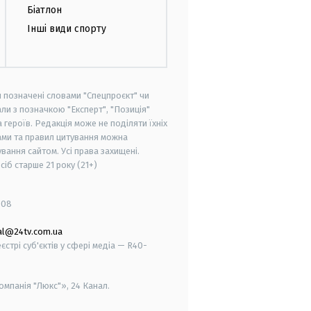
Біатлон
Інші види спорту
и позначені словами "Спецпроєкт" чи
ли з позначкою "Експерт", "Позиція"
героїв. Редакція може не поділяти їхніх
ами та правил цитування можна
вання сайтом. Усі права захищені.
осіб старше
21 року (21+)
008
al@24tv.com.ua
стрі суб'єктів у сфері медіа — R40-
мпанія "Люкс"», 24 Канал.