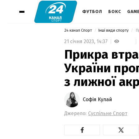
ФУТБОЛ
БОКС
GAM
24 канал Спорт
Інші види спорту
21 січня 2023,
14:37
Прикра втрат
України про
з лижної ак
Софія Кулай
Джерело:
Суспільне Спорт