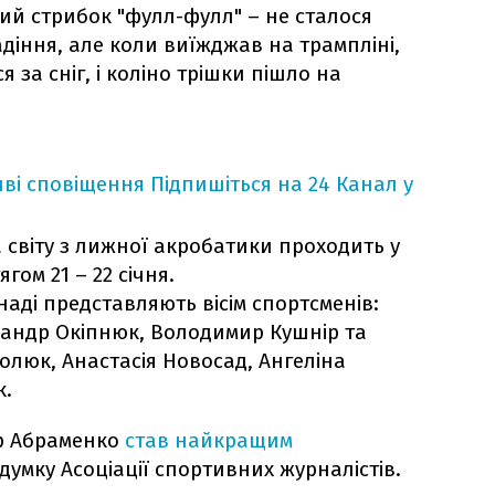
й стрибок "фулл-фулл" – не сталося
діння, але коли виїжджав на трампліні,
 за сніг, і коліно трішки пішло на
ві сповіщення
Підпишіться на 24 Канал у
 світу з лижної акробатики проходить у
гом 21 – 22 січня.
наді представляють вісім спортсменів:
сандр Окіпнюк, Володимир Кушнір та
олюк, Анастасія Новосад, Ангеліна
к.
р Абраменко
став найкращим
думку Асоціації спортивних журналістів.