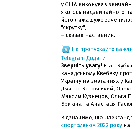
у США виконував звичайни
якогось надзвичайного па
його лижа дуже зачепилася
"скрутку",
– сказав наставник.
Не пропускайте важли
Telegram
Додати
Зверніть увагу!
Етап Кубка
канадському Квебеку протя
Україну на змаганнях у Ка
Дмитро Котовський, Олек
Максим Кузнецов, Ольга П
Брикіна та Анастасія Гасю
Відзначимо, що Олександ
спортсменом 2022 року
на 