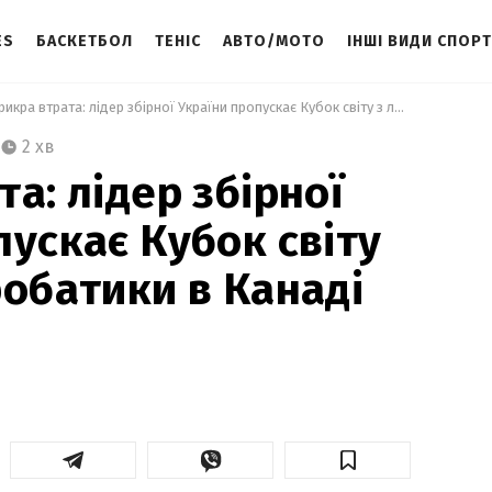
ES
БАСКЕТБОЛ
ТЕНІС
АВТО/МОТО
ІНШІ ВИДИ СПОР
 Прикра втрата: лідер збірної України пропускає Кубок світу з лижної акробатики в Канаді 
2 хв
а: лідер збірної
пускає Кубок світу
робатики в Канаді