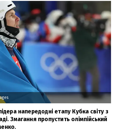
mages
лідера напередодні етапу Кубка світу з
ді. Змагання пропустить олімпійський
менко.