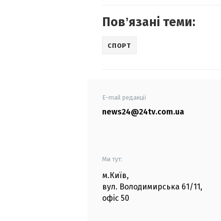
Повʼязані теми:
СПОРТ
E-mail редакції
news24@24tv.com.ua
Ми тут:
м.Київ
,
вул. Володимирська
61/11,
офіс
50