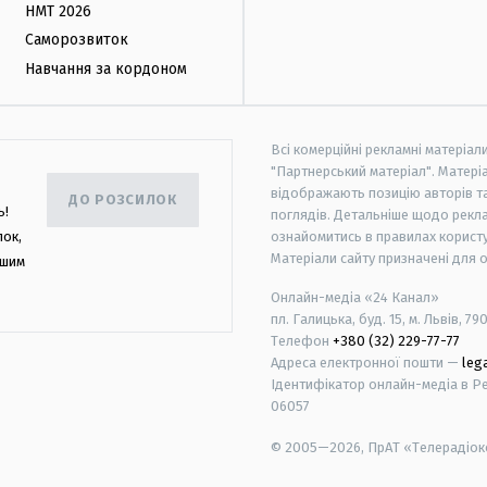
НМТ 2026
Саморозвиток
Навчання за кордоном
Всі комерційні рекламні матеріал
"Партнерський матеріал". Матеріа
відображають позицію авторів та 
ДО РОЗСИЛОК
ь!
поглядів. Детальніше щодо рекл
лок,
ознайомитись в правилах користу
Матеріали сайту призначені для 
ашим
Онлайн-медіа «24 Канал»
пл. Галицька, буд. 15, м. Львів, 79
Телефон
+380 (32) 229-77-77
Адреса електронної пошти —
leg
Ідентифікатор онлайн-медіа в Реє
06057
© 2005—2026,
ПрАТ «Телерадіоко