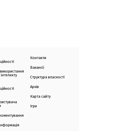
Контакти
ційності
Вакансії
 використання
 інтелекту
Структура власності
Архів
ційності
Карта сайту
ристувача
и
Ігри
коментування
 інформація