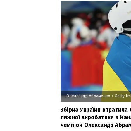
Олександр Абраменко
/ Getty I
Збірна України втратила 
лижної акробатики в Кана
чемпіон Олександр Абра