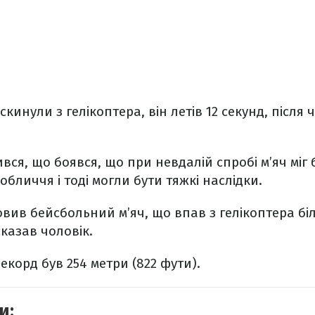
кинули з гелікоптера, він летів 12 секунд, після 
вся, що боявся, що при невдалій спробі м’яч міг
обличчя і тоді могли бути тяжкі наслідки.
овив бейсбольний м’яч, що впав з гелікоптера біл
сказав чоловік.
екорд був 254 метри (822 фути).
и: