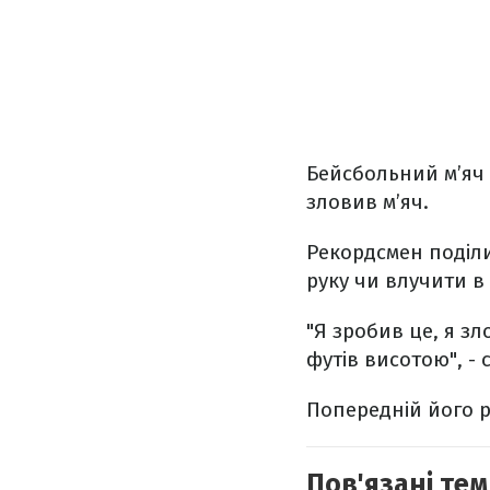
Бейсбольний м’яч с
зловив м’яч.
Рекордсмен поділи
руку чи влучити в 
"Я зробив це, я зл
футів висотою", - 
Попередній його р
Пов'язані тем