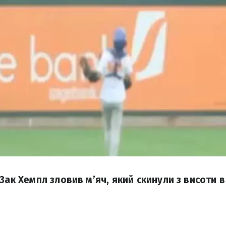
Зак Хемпл зловив м’яч, який скинули з висоти 