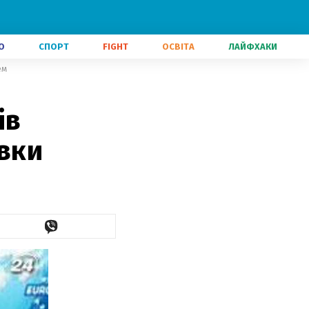
О
СПОРТ
FIGHT
ОСВІТА
ЛАЙФХАКИ
ем
ів
івки