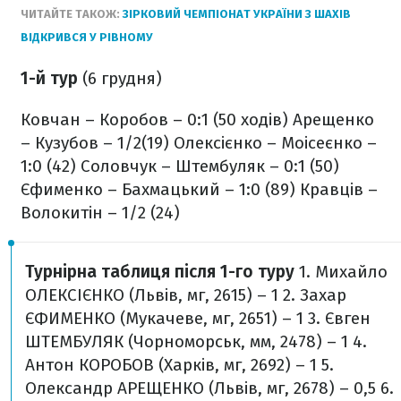
ЧИТАЙТЕ ТАКОЖ:
ЗІРКОВИЙ ЧЕМПІОНАТ УКРАЇНИ З ШАХІВ
ВІДКРИВСЯ У РІВНОМУ
1-й тур
(6 грудня)
Ковчан – Коробов – 0:1 (50 ходів)
Арещенко
– Кузубов – 1/2(19)
Олексієнко – Моісеєнко –
1:0 (42)
Соловчук – Штембуляк – 0:1 (50)
Єфименко – Бахмацький – 1:0 (89)
Кравців –
Волокитін – 1/2 (24)
Турнірна таблиця після 1-го туру
1. Михайло
ОЛЕКСІЄНКО (Львів, мг, 2615) – 1
2. Захар
ЄФИМЕНКО (Мукачеве, мг, 2651) – 1
3. Євген
ШТЕМБУЛЯК (Чорноморськ, мм, 2478) – 1
4.
Антон КОРОБОВ (Харків, мг, 2692) – 1
5.
Олександр АРЕЩЕНКО (Львів, мг, 2678) – 0,5
6.