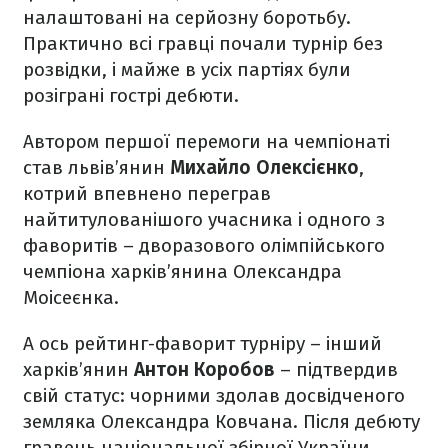
налаштовані на серйозну боротьбу.
Практично всі гравці почали турнір без
розвідки, і майже в усіх партіях були
розіграні гострі дебюти.
Автором першої перемоги на чемпіонаті
став львів’янин
Михайло Олексієнко
,
котрий впевнено переграв
найтитулованішого учасника і одного з
фаворитів – дворазового олімпійського
чемпіона харків’янина Олександра
Моісеєнка.
А ось рейтинг-фаворит турніру – інший
харків’янин
Антон Коробов
– підтвердив
свій статус: чорними здолав досвідченого
земляка Олександра Ковчана. Після дебюту
гравець національної збірної України,