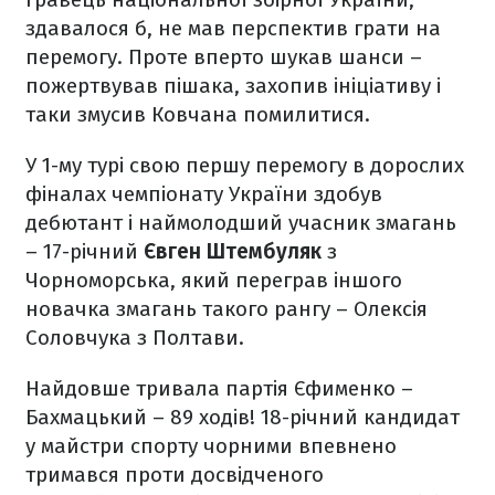
здавалося б, не мав перспектив грати на
перемогу. Проте вперто шукав шанси –
пожертвував пішака, захопив ініціативу і
таки змусив Ковчана помилитися.
У 1-му турі свою першу перемогу в дорослих
фіналах чемпіонату України здобув
дебютант і наймолодший учасник змагань
– 17-річний
Євген Штембуляк
з
Чорноморська, який переграв іншого
новачка змагань такого рангу – Олексія
Соловчука з Полтави.
Найдовше тривала партія Єфименко –
Бахмацький – 89 ходів! 18-річний кандидат
у майстри спорту чорними впевнено
тримався проти досвідченого