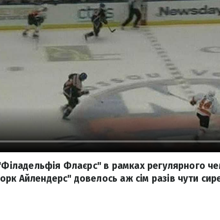
 "Філадельфія Флаєрс" в рамках регулярного ч
рк Айлендерс" довелось аж сім разів чути сир