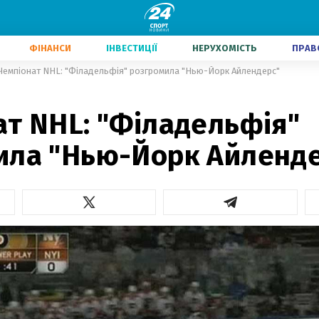
ФІНАНСИ
ІНВЕСТИЦІЇ
НЕРУХОМІСТЬ
ПРАВ
Чемпіонат NHL: "Філадельфія" розгромила "Нью-Йорк Айлендерс"
ат NHL: "Філадельфія"
ила "Нью-Йорк Айленд