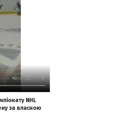
емпіонату NHL
ену за власною