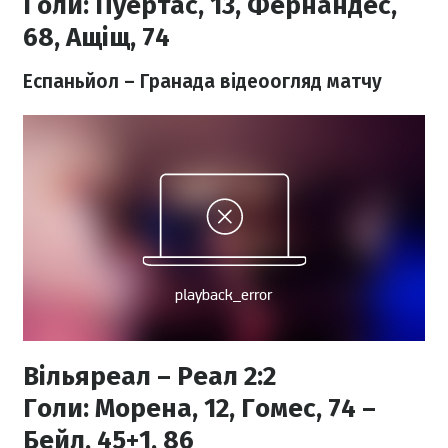
Голи:
Пуертас, 13, Фернандес,
68, Ащіщ, 74
Еспаньйол – Гранада відеоогляд матчу
Вільяреал – Реал 2:2
Голи:
Морена, 12, Гомес, 74 –
Бейл, 45+1, 86