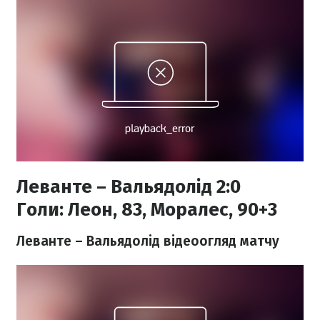
Леванте – Вальядолід 2:0
Голи:
Леон, 83, Моралес, 90+3
Леванте – Вальядолід відеоогляд матчу