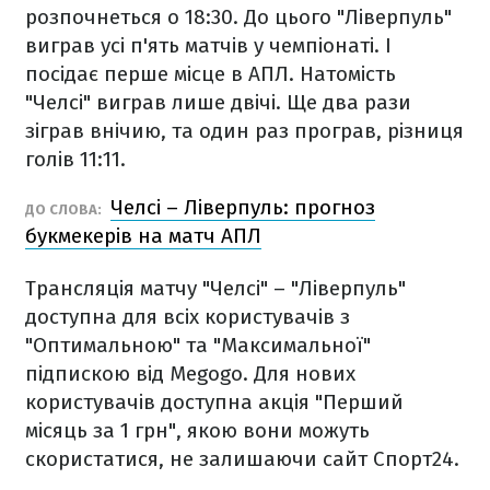
розпочнеться о 18:30. До цього "Ліверпуль"
виграв усі п'ять матчів у чемпіонаті. І
посідає перше місце в АПЛ. Натомість
"Челсі" виграв лише двічі. Ще два рази
зіграв внічию, та один раз програв, різниця
голів 11:11.
Челсі – Ліверпуль: прогноз
ДО СЛОВА:
букмекерів на матч АПЛ
Трансляція матчу "Челсі" – "Ліверпуль"
доступна для всіх користувачів з
"Оптимальною" та "Максимальної"
підпискою від Megogo. Для нових
користувачів доступна акція "Перший
місяць за 1 грн", якою вони можуть
скористатися, не залишаючи сайт Спорт24.