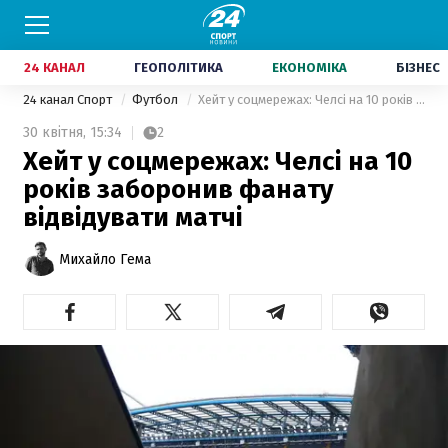
24 КАНАЛ
ГЕОПОЛІТИКА
ЕКОНОМІКА
БІЗНЕС
24 канал Спорт
Футбол
Хейт у соцмережах: Челсі на 10 років заборонив фанату відвідувати матчі
30 квітня,
15:34
2
Хейт у соцмережах: Челсі на 10
років заборонив фанату
відвідувати матчі
Михайло Гема