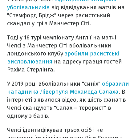
уболівальників
від відвідування матчів на
"Стемфорд Брідж" через расистський
скандал у грі з Манчестер Сіті.
Тоді у 16 турі чемпіонату Англії на матчі
Челсі з Манчестер Сіті вболівальники
лондонського клубу
зробили расистські
висловлювання
на адресу гравця гостей
Рахіма Стерлінга.
У 2019 році вболівальники "синіх"
образили
нападника Ліверпуля Мохамеда Салаха
. В
інтернеті з'явилося відео, як шість фанатів
Челсі скандують "Салах – терорист" в
одному з барів.
Челсі ідентифікував трьох осіб і не
дозволив їм відвідати матч Ліги Європи з