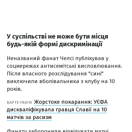
У суспільстві не може бути місця
будь-якій формі дискримінації
Неназваний фанат Челсі публікував у
соцмережах антисемітські висловлювання.
Після власного розслідування "сині"
виключили вболівальника з клубу на 10
років.
Жорстоке покарання: УЄФА
ВАРТЕ УВАГИ
дискваліфікувала гравця Славії на 10
матчів за расизм
Фанату заборонили відвідувати матчі