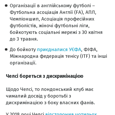
Організації в англійському футболі –
Футбольна асоціація Англії (FA), АПЛ,
Чемпіоншип, Асоціація професійних
футболістів, жіночі футбольні ліги,
бойкотують соціальні мережі з 30 квітня
до 3 травня.
До бойкоту
приєдналися УЄФА
, ФІФА,
Міжнародна федерація тенісу (ITF) та інші
організації.
Челсі бореться з дискримінацією
Щодо Челсі, то лондонський клуб має
чималий досвід у боротьбі з
дискримінацією з боку власних фанів.
У 2018 році Челсі
відсторонив чотирьох