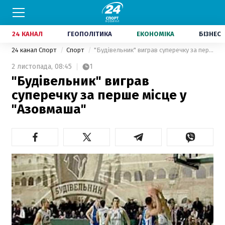
24 КАНАЛ
ГЕОПОЛІТИКА
ЕКОНОМІКА
БІЗНЕС
24 канал Спорт
Спорт
"Будівельник" виграв суперечку за перше місце у "Азовмаша"
2 листопада,
08:45
1
"Будівельник" виграв
суперечку за перше місце у
"Азовмаша"