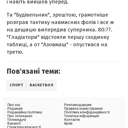
і навіть вийшов уперед.
Та "Будівельник", зрештою, грамотніше
розіграв тактику навмисних фолів і все ж
на дещицю випередив суперника. 80:77.
"Гладіатори" відстояли першу сходинку
таблиці, а от "Азовмаш" - опустився на
третю.
Пов'язані теми:
СПОРТ
БАСКЕТБОЛ
Про нас
Рекламодавцям
Редакція
Правила користування
Редакційна політика
Політика конфіденційності
Про телеканал
Технічна інформація
Телеведучі
Контакти
Вакансії
Архів
Структура власності