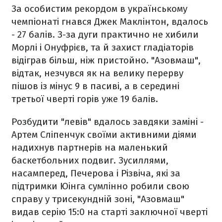
За особистим рекордом в українському
чемпіонаті гнався Джек Маклінтон, вдалось
- 27 балів. З-за дуги практично не хибили
Морлі і Онуфрієв, та й захист гладіаторів
відіграв більш, ніж пристойно. "Азовмаш",
відтак, незчувся як на велику перерву
пішов із мінус 9 в пасиві, а в середині
третьої чверті горів уже 19 балів.
Розбудити "левів" вдалось завдяки заміні -
Артем Сліпенчук своїми активними діями
надихнув партнерів на маленький
баскетбольних подвиг. Зусиллями,
насамперед, Печерова і Різвіча, які за
підтримки Юінга сумлінно робили свою
справу у трисекундній зоні, "Азовмаш"
видав серію 15:0 на старті заключної чверті