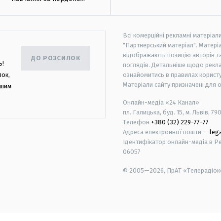
Всі комерційні рекламні матеріал
"Партнерський матеріал". Матеріа
відображають позицію авторів та 
ДО РОЗСИЛОК
ь!
поглядів. Детальніше щодо рекл
лок,
ознайомитись в правилах користу
Матеріали сайту призначені для 
ашим
Онлайн-медіа «24 Канал»
пл. Галицька, буд. 15, м. Львів, 79
Телефон
+380 (32) 229-77-77
Адреса електронної пошти —
leg
Ідентифікатор онлайн-медіа в Реє
06057
© 2005—2026,
ПрАТ «Телерадіоко
android
apple