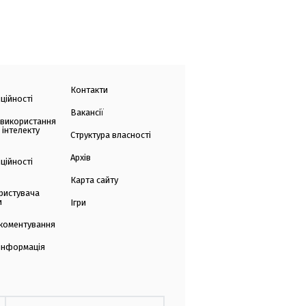
Контакти
ційності
Вакансії
 використання
 інтелекту
Структура власності
Архів
ційності
Карта сайту
ристувача
и
Ігри
коментування
 інформація