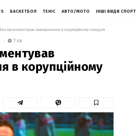
ES
БАСКЕТБОЛ
ТЕНІС
АВТО/МОТО
ІНШІ ВИДИ СПОР
убка прокоментував звинувачення в корупційному скандалі 
1 хв
оментував
я в корупційному