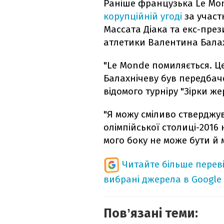
Раніше французька Le Mo
корупційній угоді
за участ
Массата Діака та екс-през
атлетики Валентина Балах
"Le Monde помиляється. Ц
Балахнічеву був передбач
відомого турніру "Зірки же
"Я можу сміливо стверджув
олімпійської столиці-2016 
мого боку не може бути й 
Читайте більше перев
вибрані джерела в Google
Повʼязані теми: