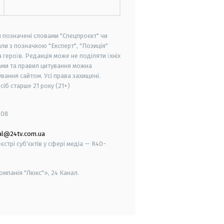
и позначені словами "Спецпроєкт" чи
ли з позначкою "Експерт", "Позиція"
героїв. Редакція може не поділяти їхніх
ами та правил цитування можна
вання сайтом. Усі права захищені.
осіб старше
21 року (21+)
008
al@24tv.com.ua
стрі суб'єктів у сфері медіа — R40-
мпанія "Люкс"», 24 Канал.
smart tv
samsung smart tv