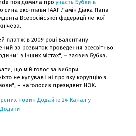
nde повідомила про
участь Бубки в
ю сина екс-глави IAAF Ламін Діака Папа
идента Всеросійської федерації легкої
нічева.
ей платіж в 2009 році Валентину
ений за розвиток проведення всесвітньо
рдини" в інших містах", – заявив Бубка.
ати, що мій голос за вибори
ніхто не купував і ні про яку корупцію з
мови", – наголосив президент НОК.
ірених новин
Додайте 24 Канал у
Додати