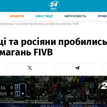
ФІНАНСИ
ІНВЕСТИЦІЇ
НЕРУХОМІСТЬ
ПРАВ
Бразильці та росіяни пробились до фіналу змагань FIVB
і та росіяни пробились
магань FIVB