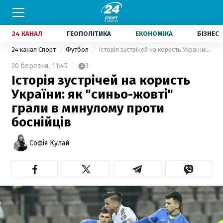
24 КАНАЛ
ГЕОПОЛІТИКА
ЕКОНОМІКА
БІЗНЕС
24 канал Спорт
Футбол
Історія зустрічей на користь України: як "синьо-жовті" грали в минулому проти боснійців
20 березня,
11:45
3
Історія зустрічей на користь
України: як "синьо-жовті"
грали в минулому проти
боснійців
Софія Кулай