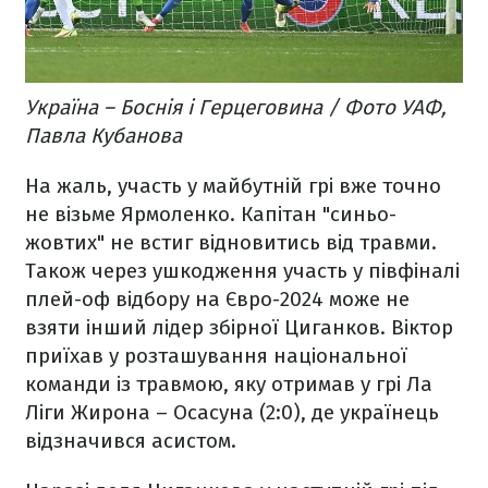
Україна – Боснія і Герцеговина / Фото УАФ,
Павла Кубанова
На жаль, участь у майбутній грі вже точно
не візьме Ярмоленко. Капітан "синьо-
жовтих" не встиг відновитись від травми.
Також через ушкодження участь у півфіналі
плей-оф відбору на Євро-2024 може не
взяти інший лідер збірної Циганков. Віктор
приїхав у розташування національної
команди із травмою, яку отримав у грі Ла
Ліги Жирона – Осасуна (2:0), де українець
відзначився асистом.