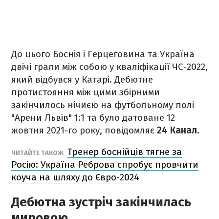
До цього Боснія і Герцеговина та Україна
двічі грали між собою у кваліфікації ЧС-2022,
який відбувся у Катарі. Дебютне
протистояння між цими збірними
закінчилось нічиєю на футбольному полі
"Арени Львів" 1:1 та було датоване 12
жовтня 2021-го року, повідомляє
24 Канал
.
Тренер боснійців тягне за
ЧИТАЙТЕ ТАКОЖ
Росію: Україна Реброва спробує провчити
коуча на шляху до Євро-2024
Дебютна зустріч закінчилась
мировою