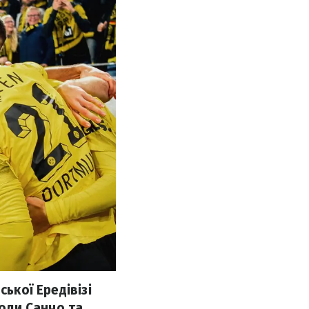
ької Ередівізі
голи Санчо та