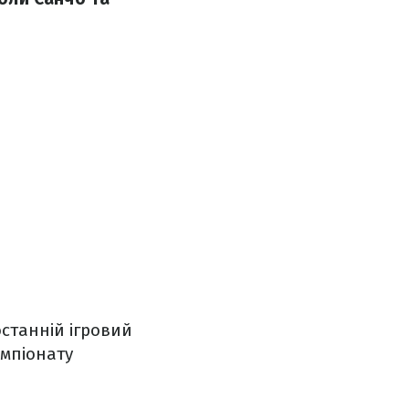
останній ігровий
емпіонату