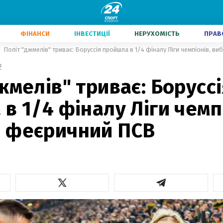
ФІНАНСИ
ІНВЕСТИЦІЇ
НЕРУХОМІСТЬ
ПРАВ
Політ "джмелів" триває: Боруссія пройшла в 1/4 фіналу Ліги чемпіонів, 
2
жмелів" триває: Боруссі
в 1/4 фіналу Ліги чемп
 феєричний ПСВ