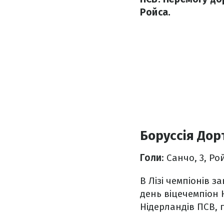
Ройса.
Боруссія Дор
Голи
: Санчо, 3, Ро
В Лізі чемпіонів з
день віцечемпіон 
Нідерландів ПСВ,