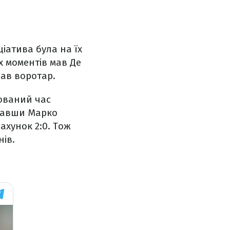
іатива була на їх
х моментів мав Де
вав воротар.
сований час
увавши Марко
ахунок 2:0. Тож
нів.