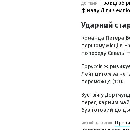
Гравці збі
ДО ТЕМИ
фіналу Ліги чемпіо
Ударний стар
Команда Петера Бо
першому місці в Ер
попереду Севільї 
Боруссія ж ризику
Лейпцигом за четв
переможця (1:1).
Зустріч у Дортмунд
перед карним майд
був готовий до ць
Прези
ЧИТАЙТЕ ТАКОЖ