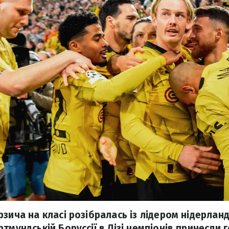
зича на класі розібралась із лідером нідерландс
тмундській Боруссії в Лізі чемпіонів принесли 