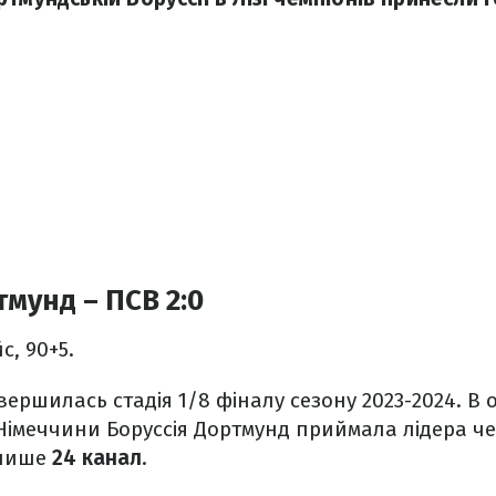
тмунд – ПСВ 2:0
йс, 90+5.
авершилась стадія 1/8 фіналу сезону 2023-2024. В 
Німеччини Боруссія Дортмунд приймала лідера ч
 пише
24 канал
.