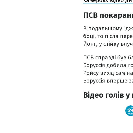
камерою: відео ди
ПСВ покарани
В подальшому "джм
боці, то після пер
Йонг, у стійку вл
ПСВ справді був б
Боруссія добила г
Ройсу вихід сам на
Боруссія вперше з
Відео голів у