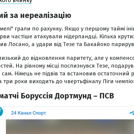
кого вчинку
й за нереалізацію
елі" грали по рахунку. Якщо у першому таймі ініц
ерви частіше атакували нідерландці. Кілька крути
учив Лосано, а удари від Тезе та Бакайоко париру
лизький до відновлення паритету, але у компен
остей. На рівному місці послизнувся Тезе, подар
 сам. Німець не підвів та встановив остаточний р
а три роки виходить до чвертьфіналу Ліги чемпіо
 матчі Боруссія Дортмунд – ПСВ