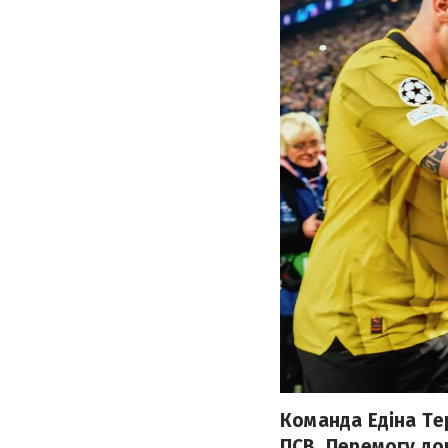
Команда Едіна Тер
ПСВ. Перемогу дор