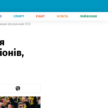
О
СПОРТ
FIGHT
ОСВІТА
ЛАЙФХАКИ
вибивши феєричний ПСВ
я
іонів,