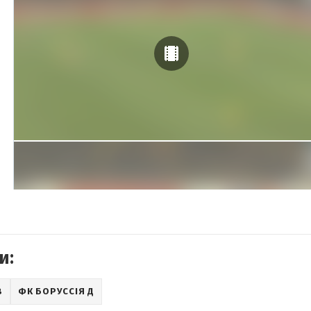
и:
В
ФК БОРУССІЯ Д