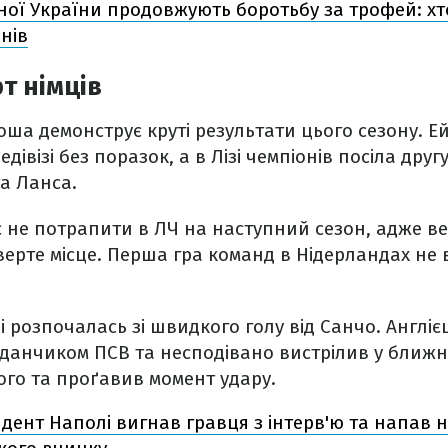
рної України продовжують боротьбу за трофей: х
нів
т німців
ша демонструє круті результати цього сезону. Е
едівізі без поразок, а в Лізі чемпіонів посіла друг
та Ланса.
є не потрапити в ЛЧ на наступний сезон, адже ве
ерте місце. Перша гра команд в Нідерландах не
і розпочалась зі швидкого голу від Санчо. Англіє
анчиком ПСВ та несподівано вистрілив у ближні
ого та проґавив момент удару.
дент Наполі вигнав гравця з інтерв'ю та напав 