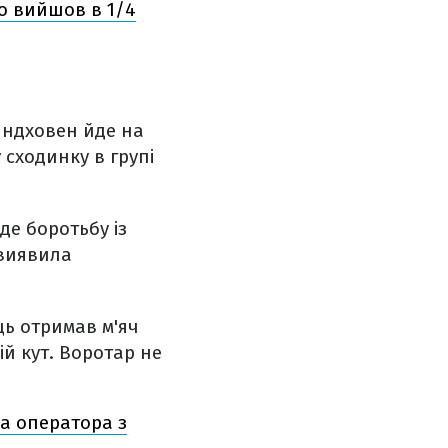
то вийшов в 1/4
йндховен йде на
у сходинку в групі
де боротьбу із
 виявила
ць отримав м'яч
й кут. Воротар не
на оператора з