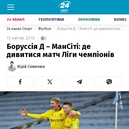
24 КАНАЛ
ГЕОПОЛІТИКА
ЕКОНОМІКА
БІЗНЕС
24 канал Спорт
Футбол
Боруссія Д – МанСіті: де дивитися матч Ліги чемпіонів
13 квітня,
22:15
2
Боруссія Д – МанСіті: де
дивитися матч Ліги чемпіонів
Юрій Семенюк