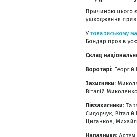
Причиною цього є 
ушкодження привід
У
товариському ма
Бондар провів усю
Склад національно
Воротарі
: Георгій
Захисники
: Микол
Віталій Миколенко
Півзахисники
: Тар
Сидорчук, Віталій
Циганков, Михайло
Нападники
: Артем