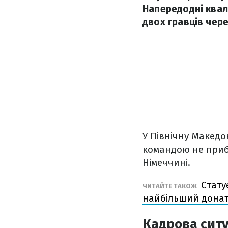
Напередодні квал
двох гравців чер
У Північну Македон
командою не прибу
Німеччині.
Стату
ЧИТАЙТЕ ТАКОЖ
найбільший донат
Кадрова ситу