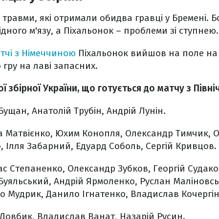
травми, які отримали обидва гравці у Бремені. 
ного м'язу, а Піхальонок – проблеми зі ступнею.
тчі з Німеччиною
Піхальонок вийшов на поле на 
 гру на лаві запасних.
ї збірної України, що готується до матчу з Пів
 Бущан, Анатолій Трубін, Андрій Лунін.
а Матвієнко, Юхим Конопля, Олександр Тимчик, 
, Ілля Забарний, Едуард Соболь, Сергій Кривцов.
ас Степаненко, Олександр Зубков, Георгій Судако
 Буяльський, Андрій Ярмоленко, Руслан Маліновсь
 Мудрик, Данило Ігнатенко, Владислав Кочергін
 Довбик, Владислав Ванат, Назарій Русин.