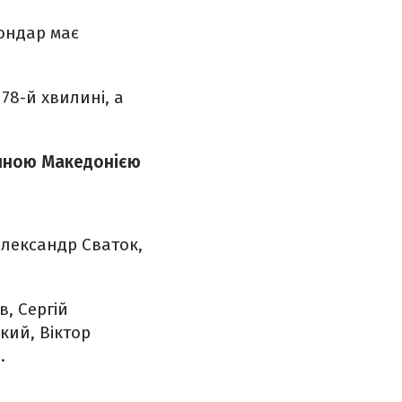
Бондар має
78-й хвилині, а
нічною Македонією
Олександр Сваток,
в, Сергій
кий, Віктор
.