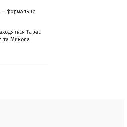
19 – формально
находяться Тарас
д та Микола