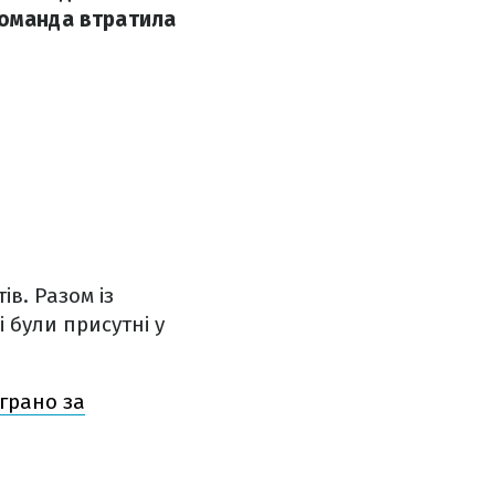
команда втратила
ів. Разом із
 були присутні у
іграно за