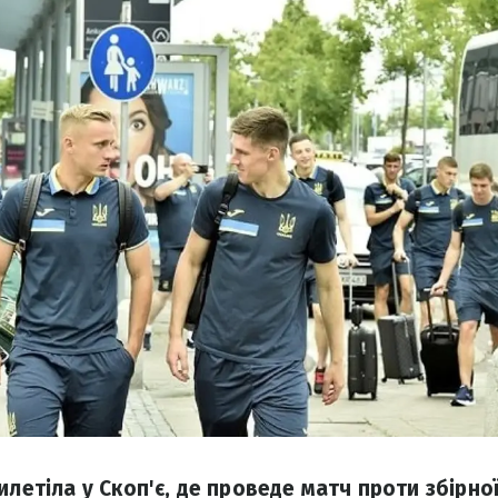
илетіла у Скоп'є, де проведе матч проти збірної