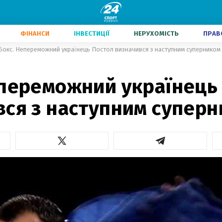
ФІНАНСИ
ІНВЕСТИЦІЇ
НЕРУХОМІСТЬ
ПРАВ
Бокс. Непереможний українець Постол визначився з наступним суперником
епереможний українець
вся з наступним супер