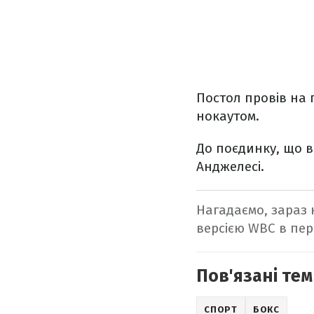
Постол провів на п
нокаутом.
До поєдинку, що ві
Анджелесі.
Нагадаємо, зараз 
версією WBC в пер
Пов'язані тем
СПОРТ
БОКС