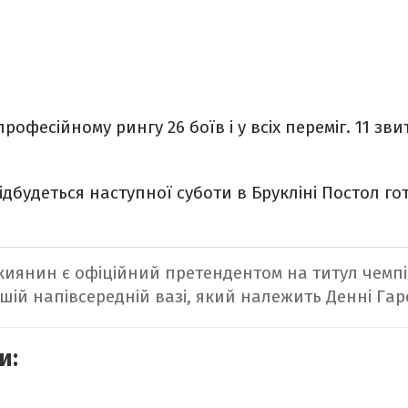
рофесійному рингу 26 боїв і у всіх переміг. 11 зви
дбудеться наступної суботи в Брукліні Постол гот
киянин є офіційний претендентом на титул чемпіо
шій напівсередній вазі, який належить Денні Гарс
и: