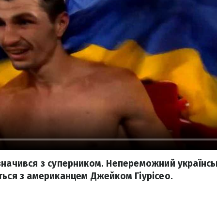
значився з суперником. Непереможний українсь
ться з американцем Джейком Гіурісео.