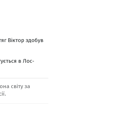
тяг Віктор здобув
ується в Лос-
на світу за
ії.