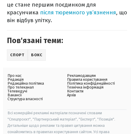
це стане першим поєдинком для
красунчика
після тюремного ув’язнення
, що
він відбув улітку.
Пов'язані теми:
СПОРТ
БОКС
Про нас
Рекламодавцям
Редакція
Правила користування
Редакційна політика
Політика конфіденційності
Про телеканал
Технічна інформація
Телеведучі
Контакти
Вакансії
Архів
Структура власності
Всі комерційні рекламні матеріали позначені словами
"Спецпроєкт", "Партнерський матеріал", "Експерт", "Позиція".
Детальніше щодо реклами та правил цитування можна
ознайомитись в правилах користування сайтом. Усі права