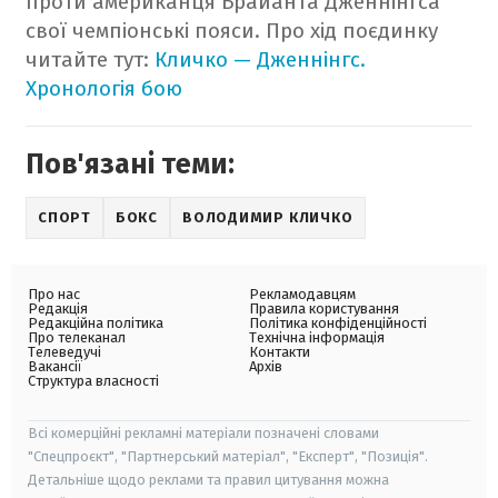
проти американця Брайанта Дженнінгса
свої чемпіонські пояси. Про хід поєдинку
читайте тут:
Кличко — Дженнінгс.
Хронологія бою
Пов'язані теми:
СПОРТ
БОКС
ВОЛОДИМИР КЛИЧКО
Про нас
Рекламодавцям
Редакція
Правила користування
Редакційна політика
Політика конфіденційності
Про телеканал
Технічна інформація
Телеведучі
Контакти
Вакансії
Архів
Структура власності
Всі комерційні рекламні матеріали позначені словами
"Спецпроєкт", "Партнерський матеріал", "Експерт", "Позиція".
Детальніше щодо реклами та правил цитування можна