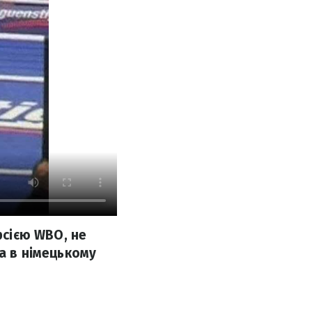
рсією WBO, не
а в німецькому