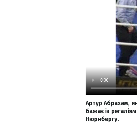
Артур Абрахам, як
бажає із регалія
Нюрнбергу.