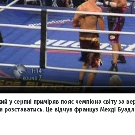
ий у серпні приміряв пояс чемпіона світу за ве
ми розставатись. Це відчув француз Мехді Буадл