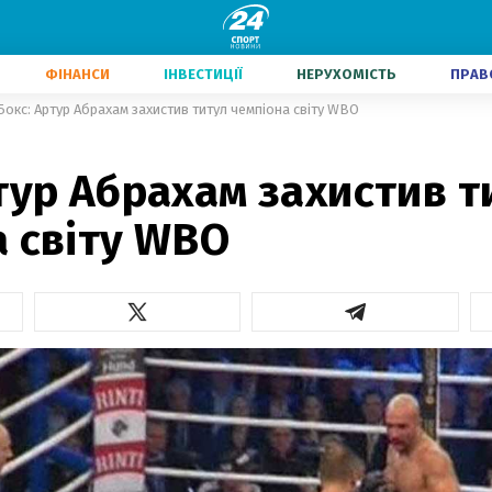
ФІНАНСИ
ІНВЕСТИЦІЇ
НЕРУХОМІСТЬ
ПРАВ
Бокс: Артур Абрахам захистив титул чемпіона світу WBO
тур Абрахам захистив т
 світу WBO