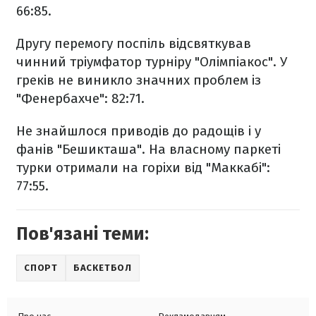
66:85.
Другу перемогу поспіль відсвяткував
чинний тріумфатор турніру "Олімпіакос". У
греків не виникло значних проблем із
"Фенербахче": 82:71.
Не знайшлося приводів до радощів і у
фанів "Бешикташа". На власному паркеті
турки отримали на горіхи від "Маккабі":
77:55.
Пов'язані теми:
СПОРТ
БАСКЕТБОЛ