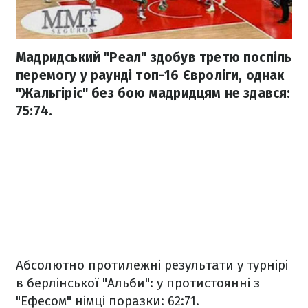
Мадридський "Реал" здобув третю поспіль
перемогу у раунді топ-16 Євроліги, однак
"Жальгіріс" без бою мадридцям не здався:
75:74.
Абсолютно протилежні результати у турнірі
в берлінської "Альби": у протистоянні з
"Ефесом" німці поразки: 62:71.