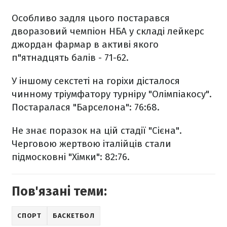
Особливо задля цього постарався
дворазовий чемпіон НБА у складі лейкерс
джордан фармар в активі якого
п"ятнадцять балів - 71-62.
У іншому секстеті на горіхи дісталося
чинному тріумфатору турніру "Олімпіакосу".
Постаралася "Барселона": 76:68.
Не знає поразок на цій стадії "Сієна".
Черговою жертвою італійців стали
підмосковні "Хімки": 82:76.
Пов'язані теми:
СПОРТ
БАСКЕТБОЛ