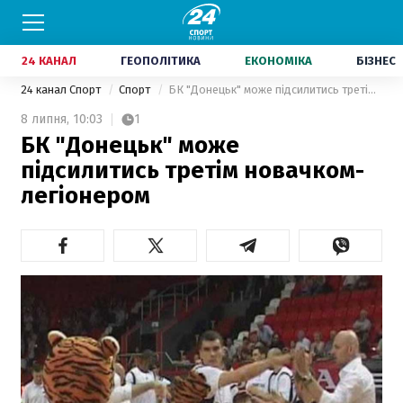
24 КАНАЛ
ГЕОПОЛІТИКА
ЕКОНОМІКА
БІЗНЕС
24 канал Спорт
Спорт
БК "Донецьк" може підсилитись третім новачком-легіонером
8 липня,
10:03
1
БК "Донецьк" може
підсилитись третім новачком-
легіонером