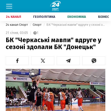
24 КАНАЛ
ГЕОПОЛІТИКА
ЕКОНОМІКА
БІЗНЕС
24 канал Спорт
Спорт
БК "Черкаські мавпи" вдруге у сезоні здолали БК "Донецьк"
21 січня,
03:05
1
БК "Черкаські мавпи" вдруге у
сезоні здолали БК "Донецьк"