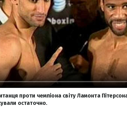
итанця проти чемпіона світу Ламонта Пітерсон
сували остаточно.