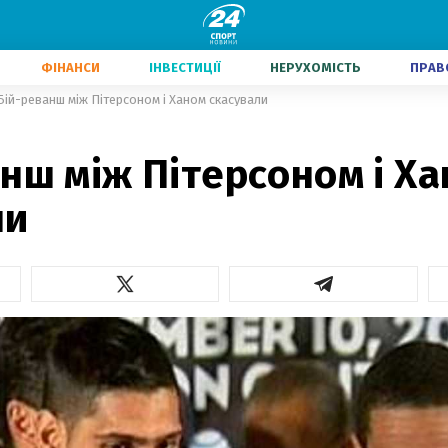
ФІНАНСИ
ІНВЕСТИЦІЇ
НЕРУХОМІСТЬ
ПРАВ
Бій-реванш між Пітерсоном і Ханом скасували
нш між Пітерсоном і Х
ли