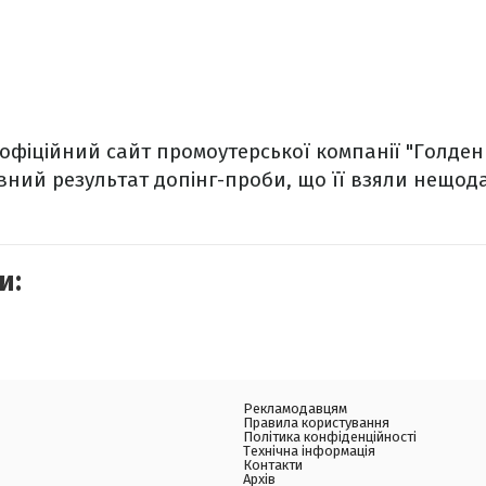
офіційний сайт промоутерської компанії "Голде
ний результат допінг-проби, що її взяли нещод
и:
Рекламодавцям
Правила користування
Політика конфіденційності
Технічна інформація
Контакти
Архів