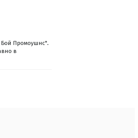
н Бой Промоушнс".
авно в