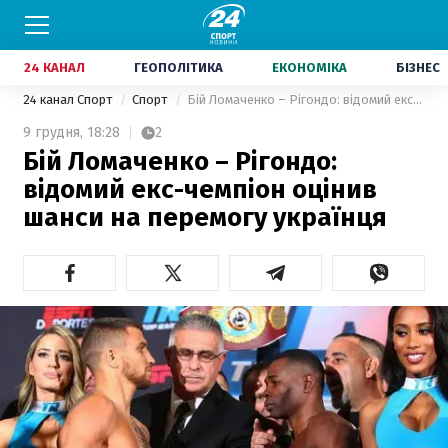
24 КАНАЛ
ГЕОПОЛІТИКА
ЕКОНОМІКА
БІЗНЕС
24 канал Спорт
Спорт
Бій Ломаченко – Рігондо: відомий екс-чемпіон оцінив шанси на перемогу українця
9 грудня,
18:28
2
Бій Ломаченко – Рігондо:
відомий екс-чемпіон оцінив
шанси на перемогу українця