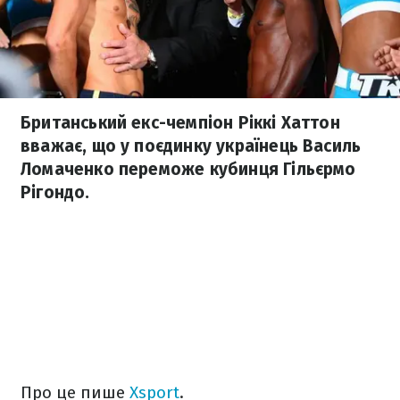
Британський екс-чемпіон Ріккі Хаттон
вважає, що у поєдинку українець Василь
Ломаченко переможе кубинця Гільєрмо
Рігондо.
Про це пише
Хsport
.