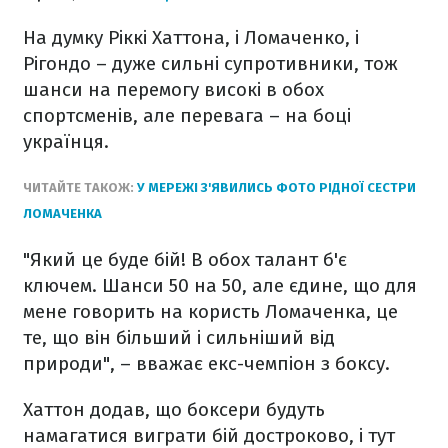
На думку Ріккі Хаттона, і Ломаченко, і
Рігондо – дуже сильні супротивники, тож
шанси на перемогу високі в обох
спортсменів, але перевага – на боці
українця.
ЧИТАЙТЕ ТАКОЖ:
У МЕРЕЖІ З'ЯВИЛИСЬ ФОТО РІДНОЇ СЕСТРИ
ЛОМАЧЕНКА
"Який це буде бій! В обох талант б'є
ключем. Шанси 50 на 50, але єдине, що для
мене говорить на користь Ломаченка, це
те, що він більший і сильніший від
природи", – вважає екс-чемпіон з боксу.
Хаттон додав, що боксери будуть
намагатися виграти бій достроково, і тут