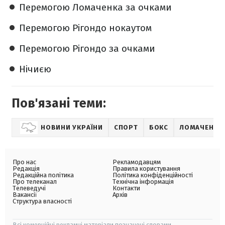
Перемогою Ломаченка за очками
Перемогою Рігондо нокаутом
Перемогою Рігондо за очками
Нічиєю
Пов'язані теми:
НОВИНИ УКРАЇНИ
СПОРТ
БОКС
ЛОМАЧЕНКО 
Про нас
Рекламодавцям
Редакція
Правила користування
Редакційна політика
Політика конфіденційності
Про телеканал
Технічна інформація
Телеведучі
Контакти
Вакансії
Архів
Структура власності
Всі комерційні рекламні матеріали позначені словами