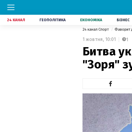
24 КАНАЛ
ГЕОПОЛІТИКА
ЕКОНОМІКА
БІЗНЕС
24 канал Спорт
Фаворит 
1 жовтня,
10:01
1
Битва ук
"Зоря" 