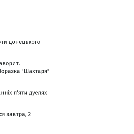
роти донецького
фаворит.
 Поразка "Шахтаря"
нніх п’яти дуелях
ся завтра, 2