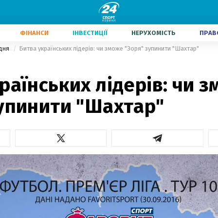
ФІНАНСИ
ІНВЕСТИЦІЇ
НЕРУХОМІСТЬ
ПРАВ
дня
Битва українських лідерів: чи зможе "Зоря" зупинити "Шахтар"
раїнських лідерів: чи 
зупинити "Шахтар"