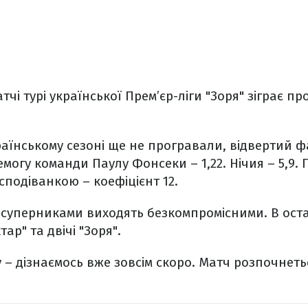
чі турі української Прем’єр-ліги "Зоря" зіграє п
українському сезоні ще не програвали, відвертий 
емогу команди Паулу Фонсеки – 1,22. Нічия – 5,9.
сподіванкою – коефіцієнт 12.
суперниками виходять безкомпромісними. В оста
ар" та двічі "Зоря".
у – дізнаємось вже зовсім скоро. Матч розпочнеть