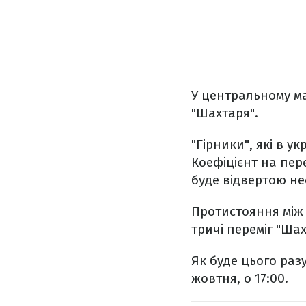
У центральному мат
"Шахтаря".
"Гірники", які в 
Коефіцієнт на пер
буде відвертою не
Протистояння між 
тричі переміг "Шахт
Як буде цього раз
жовтня, о 17:00.