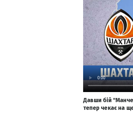
Давши бій "Манч
тепер чекає на щ