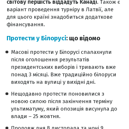
світову першість віддадуть Канаді
. Також є
варіант проведення турніру в Латвії, але
для цього країні знадобиться додаткове
фінансування.
Протести у Білорусі
: що відомо
Масові протести у Білорусі спалахнули
після оголошення результатів
президентських виборів і тривають вже
понад 3 місяці. Вже традиційно білоруси
виходять на вулиці у вихідні дні.
Нещодавно протести поновилися з
новою силою після закінчення терміну
ультиматуму, який опозиція висунула до
влади – 25 жовтня.
Продовж дня 8 листопада та ночі 9