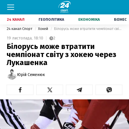
24 КАНАЛ
ГЕОПОЛІТИКА
ЕКОНОМІКА
БІЗНЕС
24 канал Спорт
Хокей
Білорусь може втратити чемпіонат світу з хокею через Лукашенка
19 листопада,
18:10
2
Білорусь може втратити
чемпіонат світу з хокею через
Лукашенка
Юрій Семенюк