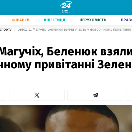
ФІНАНСИ
ІНВЕСТИЦІЇ
НЕРУХОМІСТЬ
ПРАВ
 спорту
Білодід, Магучіх, Беленюк взяли участь у новорічному привітанн
 Магучіх, Беленюк взял
чному привітанні Зеле