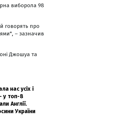
ірна виборола 98
ей говорять про
тями", – зазначив
оні Джошуа та
ла нас усіх і
 у топ-8
али Англії.
осини України