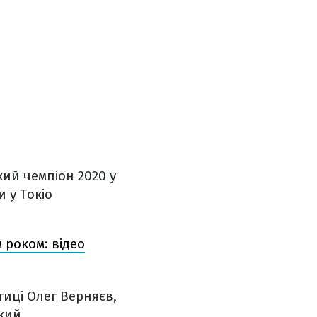
кий чемпіон 2020 у
 у Токіо
 роком: відео
тиці Олег Верняєв,
ький