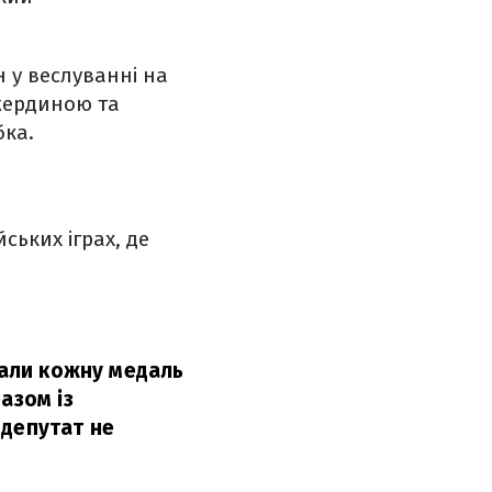
 у веслуванні на
 жердиною та
бка.
ських іграх, де
вали кожну медаль
азом із
 депутат не