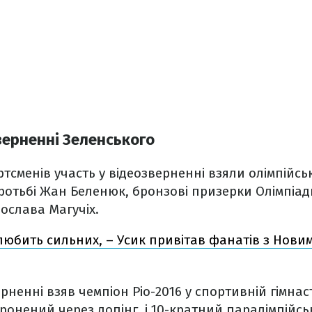
верненні Зеленського
тсменів участь у відеозверненні взяли олімпійсь
ротьбі Жан Беленюк, бронзові призерки Олімпіади
рослава Магучіх.
 любить сильних, – Усик привітав фанатів з Новим
рненні взяв чемпіон Ріо-2016 у спортивній гімнас
оронений через допінг, і 10-кратний паралімпійс