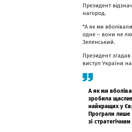
Президент відзнач
нагород.
"А як ми вболівал
одне – вони не лю
Зеленський.
Президент згадав
виступ України на
А як ми вболіва
зробила щаслив
найкращих у Євр
Програли лише 
зі стратегічним