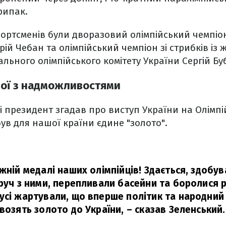
рипак.
ортсменів були дворазовий олімпійський чемпіон
ій Чебан та олімпійський чемпіон зі стрибків із
льного олімпійського комітету України Сергій Бу
рої з надможливостями
і президент згадав про виступ України на Олімпій
в для нашої країни єдине "золото".
ожній медалі наших олімпійців! Здається, здобу
оруч з ними, перепливали басейни та боролися р
усі жартували, що вперше політик та народний
возять золото до України,
– сказав Зеленський.