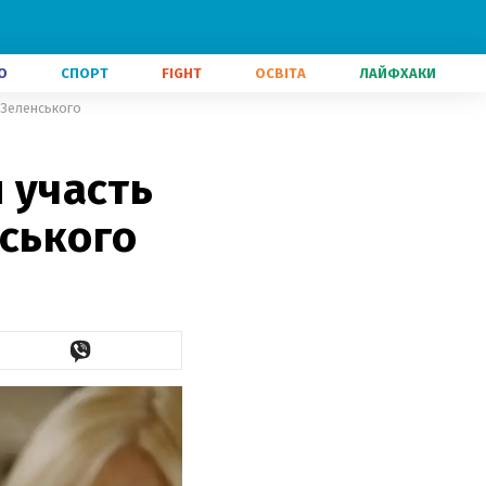
О
СПОРТ
FIGHT
ОСВІТА
ЛАЙФХАКИ
і Зеленського
и участь
нського