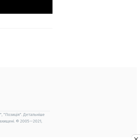
", "Позиція". Детальніше
захищені. © 2005—2021,