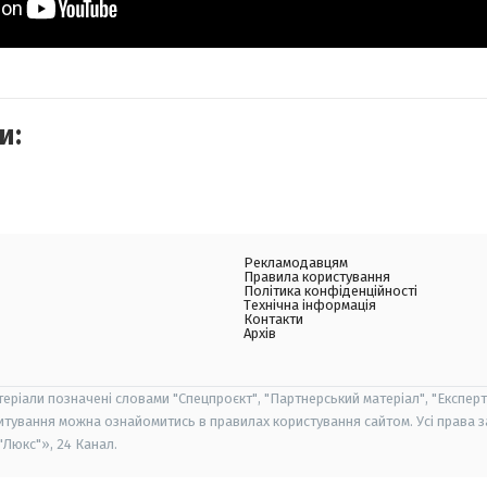
и:
Рекламодавцям
Правила користування
Політика конфіденційності
Технічна інформація
Контакти
Архів
теріали позначені словами "Спецпроєкт", "Партнерський матеріал", "Експерт
итування можна ознайомитись в правилах користування сайтом. Усі права 
Люкс"», 24 Канал.