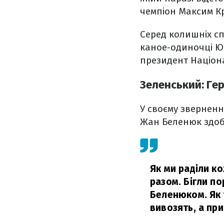
чемпіон Максим К
Серед колишніх сп
каное-одиночці Юр
президент Націона
Зеленський: Ге
У своєму зверненн
Жан Беленюк здобу
Як ми раділи к
разом. Бігли п
Беленюком. Як 
вивозять, а при