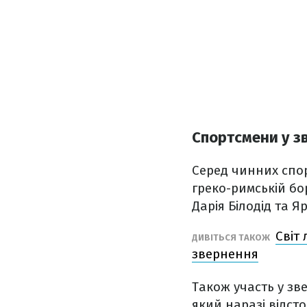
Спортсмени у з
Серед чинних спор
греко-римській бо
Дарія Білодід та Я
Світ
ДИВІТЬСЯ ТАКОЖ
звернення
Також участь у зве
який наразі відст