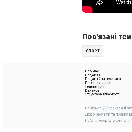
Пов'язані тем
СПОРТ
Про нас
Редакція
Редакційна політика
Про телеканал
Телеведучі
Вакансії
Структура власності
Всі комерційні рекламні ма
щодо реклами та правил ц
ПрАТ «Телерадіокомпанія "